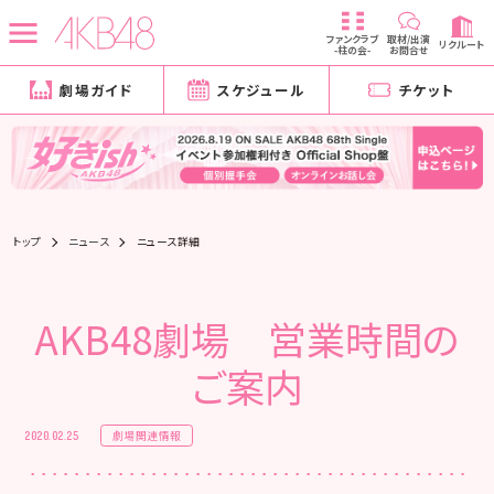
ファンクラブ
取材/出演
リクルート
-柱の会-
お問合せ
劇場ガイド
スケジュール
チケット
トップ
ニュース
ニュース詳細
AKB48劇場 営業時間の
ご案内
劇場関連情報
2020.02.25