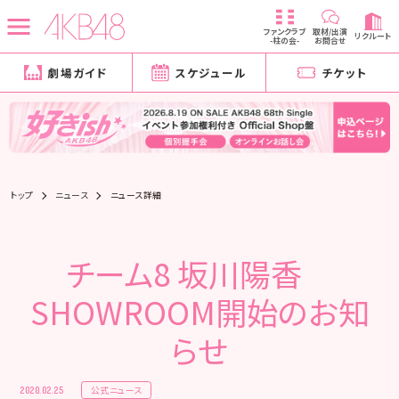
ファンクラブ
取材/出演
リクルート
-柱の会-
お問合せ
劇場ガイド
スケジュール
チケット
トップ
ニュース
ニュース詳細
チーム8 坂川陽香
SHOWROOM開始のお知
らせ
公式ニュース
2020.02.25