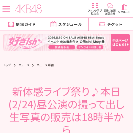
ファンクラブ
取材/出演
リクルート
-柱の会-
お問合せ
劇場ガイド
スケジュール
チケット
トップ
ニュース
ニュース詳細
新体感ライブ祭り♪本日
(2/24)昼公演の撮って出し
生写真の販売は18時半か
ら