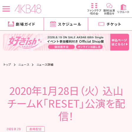
ファンクラブ
取材/出演
リクルート
-柱の会-
お問合せ
劇場ガイド
スケジュール
チケット
トップ
ニュース
ニュース詳細
2020年1月28日（火） 込山
チームK「RESET」公演を配
信！
劇場配信
2020.01.29