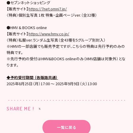
●セブンネットショッピング
【販売サイト】
https://7net.omni7.jp/
〈特典〉個別生写真 1枚 特集・企画ページver.（全32種）
●HMV & BOOKS online
【販売サイト】
https://www.hmv.co.jp/
〈特典〉私服ver.ランダム生写真（全43種を5グループ別封入）
※HMVの一部店舗でも販売予定ですが、こちらの特典は先行予約のみの
特典です。
※先行予約の受付はHMV&BOOKS onlineのみ（HMV店舗は対象外）とな
ります。
◆予約受付期間 （各販路共通）
2025年8月25日（月）17:00 〜 2025年9月9日（火）13:00
SHARE ME !
一覧に戻る