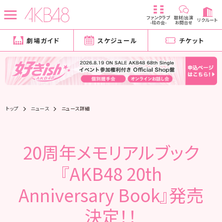
ファンクラブ
取材/出演
リクルート
-柱の会-
お問合せ
劇場ガイド
スケジュール
チケット
トップ
ニュース
ニュース詳細
20周年メモリアルブック
『AKB48 20th
Anniversary Book』発売
決定！！