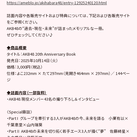
https://ameblo.jp/akihabara48/entry-12925240120.html
誌面内容や各販売サイトおよび特典については、下記および各販売サイト
をご参照ください。
AKB48の“過去・現在・未来”が詰まったメモリアルな一冊。
ぜひチェックしてください♪
◆商品概要
タイトル：AKB48 20th Anniversary Book
発売日：2025年10月14日（火）
価格：3,000円（税込）
仕様：よこ232mm × たて297mm（見開き464mm × 297mm）／ 144ペー
ジ
◆誌面内容（一部抜粋）
・AKB48 現役メンバー43名の撮り下ろし＆インタビュー
〈Special鼎談〉
・Part I グループを牽引する3人がAKB48の今、未来を語る 小栗有以×
千葉恵里×山内瑞葵
・PartⅡ AKB48の未来を切り拓く若手エース3人が描く“夢” 佐藤綺星×