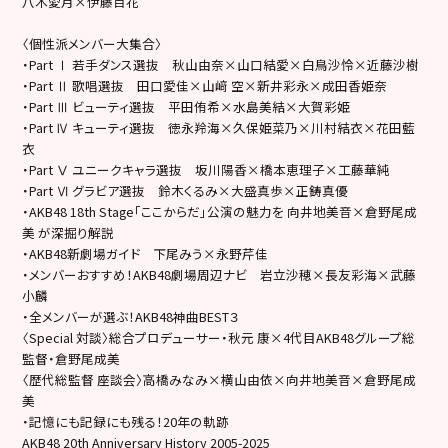
八木愛月×伊藤百花
〈個性派メンバー大集合〉
・Part Ⅰ 若手ダンス選抜 秋山由奈×山口結愛×白鳥沙怜×近藤沙樹
・Part Ⅱ 歌唱選抜 田口愛佳×山﨑 空×新井彩永×成田香姫奈
・Part Ⅲ ビューティ選抜 平田侑希×水島美結×大賀彩姫
・Part Ⅳ キューティ選抜 徳永羚海×久保姫菜乃×川村結衣×花田藍
衣
・Part Ⅴ ユニークキャラ選抜 坂川陽香×橋本恵理子×工藤華純
・Part Ⅵ グラビア選抜 鈴木くるみ×大盛真歩×正鋳真優
・AKB48 18th Stage「ここからだ」公演の魅力を 向井地美音×倉野尾成
美 が深掘り解説
・AKB48新劇場ガイド 下尾みう×永野芹佳
・メンバーおすすめ！AKB48劇場周辺ナビ 岩立沙穂×長友彩海×武藤
小麟
・全メンバーが選ぶ！AKB48神曲BEST３
〈Special 対談〉総合プロデューサー・秋元 康×4代目AKB48グループ総
監督・倉野尾成美
〈歴代総監督 座談会〉高橋みなみ×横山由依×向井地美音×倉野尾成
美
・記憶にも記録にも残る！20年の軌跡
AKB48 20th Anniversary History 2005-2025