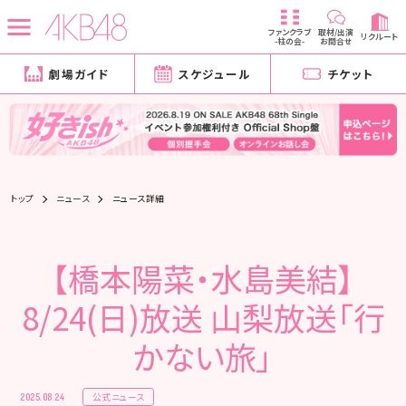
ファンクラブ
取材/出演
リクルート
-柱の会-
お問合せ
劇場ガイド
スケジュール
チケット
トップ
ニュース
ニュース詳細
【橋本陽菜・水島美結】
8/24(日)放送 山梨放送「行
かない旅」
公式ニュース
2025.08.24