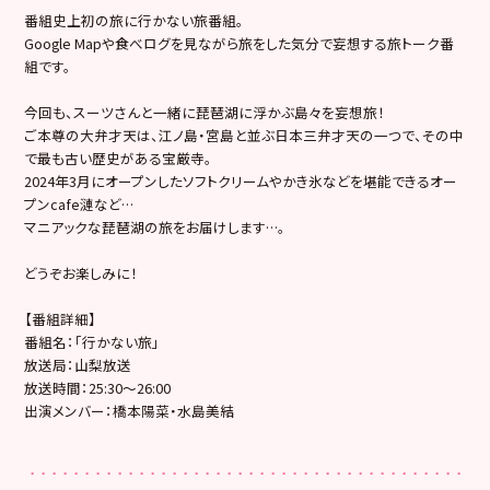
番組史上初の旅に行かない旅番組。
Google Mapや食べログを見ながら旅をした気分で妄想する旅トーク番
組です。
今回も、スーツさんと一緒に琵琶湖に浮かぶ島々を妄想旅！
ご本尊の大弁才天は、江ノ島・宮島と並ぶ日本三弁才天の一つで、その中
で最も古い歴史がある宝厳寺。
2024年3月にオープンしたソフトクリームやかき氷などを堪能できるオー
プンcafe漣など…
マニアックな琵琶湖の旅をお届けします…。
どうぞお楽しみに！
【番組詳細】
番組名：「行かない旅」
放送局：山梨放送
放送時間：25:30〜26:00
出演メンバー：橋本陽菜・水島美結