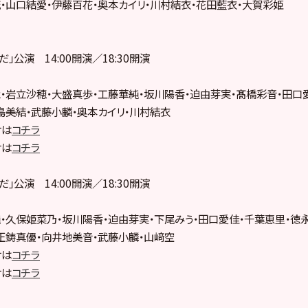
・山口結愛・伊藤百花・奥本カイリ・川村結衣・花田藍衣・大賀彩姫
らだ」公演 14:00開演／18:30開演
・岩立沙穂・大盛真歩・工藤華純・坂川陽香・迫由芽実・髙橋彩音・田口
島美結・武藤小麟・奥本カイリ・川村結衣
付は
コチラ
付は
コチラ
らだ」公演 14:00開演／18:30開演
・久保姫菜乃・坂川陽香・迫由芽実・下尾みう・田口愛佳・千葉恵里・徳
正鋳真優・向井地美音・武藤小麟・山﨑空
付は
コチラ
付は
コチラ