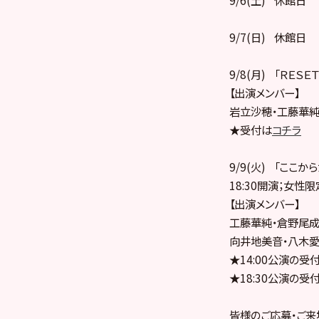
9/7(日) 休館日
9/8(月) 「ＲＥＳＥ
【出演メンバー】
岩立沙穂・工藤華純
★受付は
コチラ
9/9(火) 「ここか
18:30開演；女性
【出演メンバー】
工藤華純・倉野尾成
向井地美音・八木愛
★14:00公演の受
★18:30公演の受
皆様のご応募・ご来