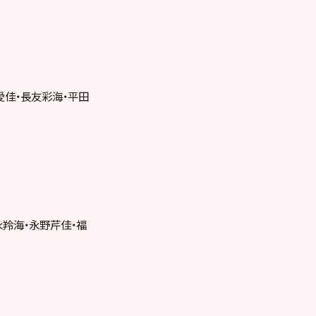
愛佳・長友彩海・平田
永羚海・永野芹佳・福