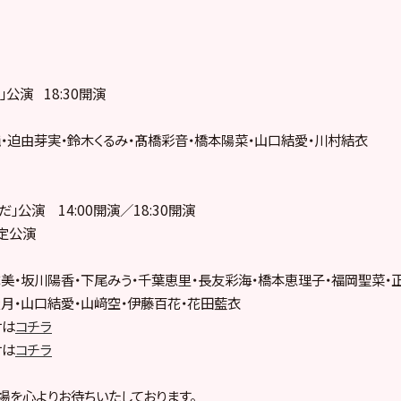
Ｔ」公演 18:30開演
・迫由芽実・鈴木くるみ・髙橋彩音・橋本陽菜・山口結愛・川村結衣
らだ」公演 14:00開演／18:30開演
限定公演
美・坂川陽香・下尾みう・千葉恵里・長友彩海・橋本恵理子・福岡聖菜・
月・山口結愛・山﨑空・伊藤百花・花田藍衣
付は
コチラ
付は
コチラ
場を心よりお待ちいたしております。