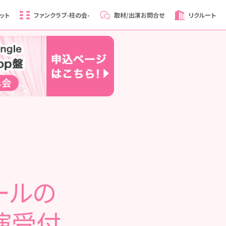
ット
ファンクラブ
-柱の会-
取材/出演
お問合せ
リクルート
ールの
演受付