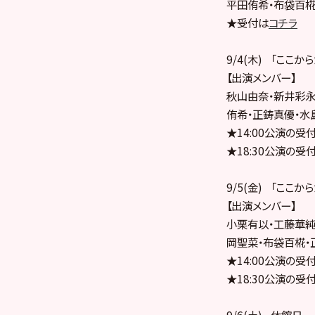
平田侑希・布袋百椛
★受付は
コチラ
9/4(木) 「ここか
【出演メンバー】
秋山由奈・新井彩永
侑希・正鋳真優・水
★14:00公演の受
★18:30公演の受
9/5(金) 「ここか
【出演メンバー】
小栗有以・工藤華純
岡聖菜・布袋百椛・
★14:00公演の受
★18:30公演の受
9/6(土) 休館日