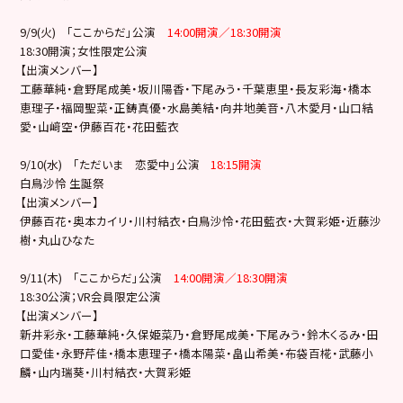
9/9(火) 「ここからだ」公演
14:00開演／18:30開演
18:30開演；女性限定公演
【出演メンバー】
工藤華純・倉野尾成美・坂川陽香・下尾みう・千葉恵里・長友彩海・橋本
恵理子・福岡聖菜・正鋳真優・水島美結・向井地美音・八木愛月・山口結
愛・山﨑空・伊藤百花・花田藍衣
9/10(水) 「ただいま 恋愛中」公演
18:15開演
白鳥沙怜 生誕祭
【出演メンバー】
伊藤百花・奥本カイリ・川村結衣・白鳥沙怜・花田藍衣・大賀彩姫・近藤沙
樹・丸山ひなた
9/11(木) 「ここからだ」公演
14:00開演／18:30開演
18:30公演；VR会員限定公演
【出演メンバー】
新井彩永・工藤華純・久保姫菜乃・倉野尾成美・下尾みう・鈴木くるみ・田
口愛佳・永野芹佳・橋本恵理子・橋本陽菜・畠山希美・布袋百椛・武藤小
麟・山内瑞葵・川村結衣・大賀彩姫