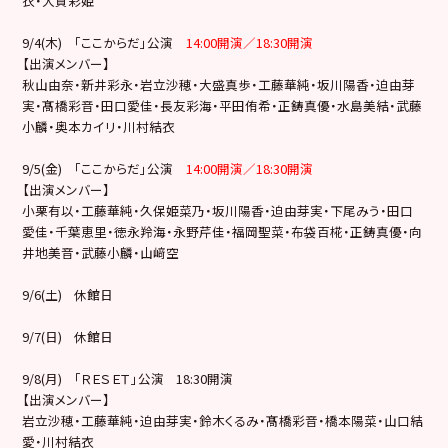
衣・大賀彩姫
9/4(木) 「ここからだ」公演
14:00開演／18:30開演
【出演メンバー】
秋山由奈・新井彩永・岩立沙穂・大盛真歩・工藤華純・坂川陽香・迫由芽
実・髙橋彩音・田口愛佳・長友彩海・平田侑希・正鋳真優・水島美結・武藤
小麟・奥本カイリ・川村結衣
9/5(金) 「ここからだ」公演
14:00開演／18:30開演
【出演メンバー】
小栗有以・工藤華純・久保姫菜乃・坂川陽香・迫由芽実・下尾みう・田口
愛佳・千葉恵里・徳永羚海・永野芹佳・福岡聖菜・布袋百椛・正鋳真優・向
井地美音・武藤小麟・山﨑空
9/6(土) 休館日
9/7(日) 休館日
9/8(月) 「ＲＥＳＥＴ」公演 18:30開演
【出演メンバー】
岩立沙穂・工藤華純・迫由芽実・鈴木くるみ・髙橋彩音・橋本陽菜・山口結
愛・川村結衣