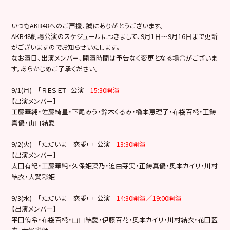
いつもAKB48へのご声援、誠にありがとうございます。
AKB48劇場公演のスケジュールにつきまして、9月1日～9月16日まで更新
がございますのでお知らせいたします。
なお演目、出演メンバー、開演時間は予告なく変更となる場合がございま
す。あらかじめご了承ください。
9/1(月) 「ＲＥＳＥＴ」公演
15:30開演
【出演メンバー】
工藤華純・佐藤綺星・下尾みう・鈴木くるみ・橋本恵理子・布袋百椛・正鋳
真優・山口結愛
9/2(火) 「ただいま 恋愛中」公演
13:30開演
【出演メンバー】
太田有紀・工藤華純・久保姫菜乃・迫由芽実・正鋳真優・奥本カイリ・川村
結衣・大賀彩姫
9/3(水) 「ただいま 恋愛中」公演
14:30開演／19:00開演
【出演メンバー】
平田侑希・布袋百椛・山口結愛・伊藤百花・奥本カイリ・川村結衣・花田藍