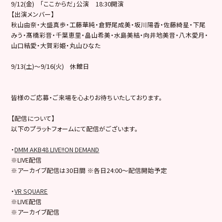
9/12(金) 「ここからだ」公演 18:30開演
【出演メンバー】
秋山由奈・大盛真歩・工藤華純・倉野尾成美・坂川陽香・佐藤綺星・下尾
みう・髙橋彩音・千葉恵里・畠山希美・水島美結・向井地美音・八木愛月・
山口結愛・大賀彩姫・丸山ひなた
9/13(土)～9/16(火) 休館日
皆様のご応募・ご来場を心よりお待ちいたしております。
【配信について】
以下のプラットフォームにて配信がございます。
・
DMM AKB48 LIVE!!ON DEMAND
※LIVE配信
※アーカイブ配信は30日間 ※各日24:00～配信開始予定
・
VR SQUARE
※LIVE配信
※アーカイブ配信