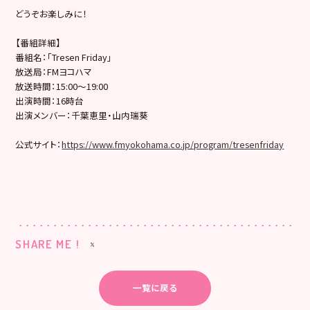
どうぞお楽しみに！
【番組詳細】
番組名：「Tresen Friday」
放送局：FMヨコハマ
放送時間：15:00～19:00
出演時間：16時台
出演メンバー：千葉恵里・山内瑞葵
公式サイト：
https://www.fmyokohama.co.jp/program/tresenfriday
SHARE ME !
一覧に戻る