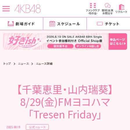
ファンクラブ
取材/出演
リクルート
-柱の会-
お問合せ
劇場ガイド
スケジュール
チケット
トップ
ニュース
ニュース詳細
【千葉恵里・山内瑞葵】
8/29(金)FMヨコハマ
「Tresen Friday」
公式ニュース
2025.08.19