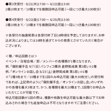
●第3次受付…8/21(木)17:00 ～ 8/22(金)13:00
1種10枚まで／10種までを複数回申込可能（一回につき最大100枚分）
●第4次受付…8/22(金)17:00 ～ 8/25(月)13:00
1種10枚まで／10種までを複数回申込可能（一回につき最大100枚分）
※各受付の抽選発表は各受付終了日16時頃を予定しておりますが、お申
込状況によりましては16時を過ぎてからの発表とさせていただく場合が
ございます。
＜種／申込回数とは＞
イベント／日程会場／部／メンバーの各種類が1種となります。
例．「個別握手会 9/7（日）パシフィコ横浜 倉野尾成美 第3部」⇒1種
例．「オンラインお話し会 8/23（土）倉野尾成美 第1部」⇒1種
※「1種3枚まで／10種までを1回のみ申込可能（最大30枚分）」の受付時
であれば、上記例のように「個別握手会／オンラインお話し会」のいずれ
かの各種を最大3枚まで、かつ、各種類を最大10種まで、1回限りお申込み
いただくことが可能です。
申込可能回数が1回の際は、種数や枚数を申込可能な最大数以下でお申
込みされた場合でも追加申込は不可となりますのでご注意ください。