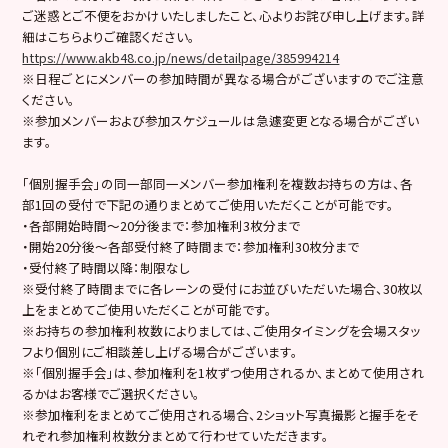
ご迷惑とご不便をおかけいたしましたこと、心よりお詫び申し上げます。詳
細はこちらよりご確認ください。
https://www.akb48.co.jp/news/detailpage/385994214
※日程ごとにメンバーの参加時間が異なる場合がございますのでご注意
ください。
※参加メンバーおよび参加スケジュールは急遽変更となる場合がござい
ます。
「個別握手会」の同一部同一メンバー参加権利を複数お持ちの方は、各
部1回の受付で下記の通りまとめてご使用いただくことが可能です。
・各部開始時間～20分後まで：参加権利3枚分まで
・開始20分後〜各部受付終了時間まで：参加権利30枚分まで
・受付終了時間以降：制限なし
※受付終了時間までに各レーンの受付にお並びいただいた場合、30枚以
上をまとめてご使用いただくことが可能です。
※お持ちの参加権利枚数によりましては、ご使用タイミングを会場スタッ
フより個別にご相談差し上げる場合がございます。
※「個別握手会」は、参加権利を1枚ずつ使用されるか、まとめて使用され
るかはお客様でご選択ください。
※参加権利をまとめてご使用される場合、2ショット写真撮影と握手をそ
れぞれ参加権利枚数分まとめて行わせていただきます。