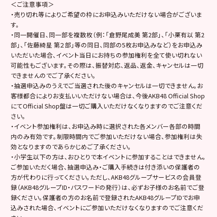
＜ご注意事項＞
・売り切れ等によりご希望の枠にお申込みいただけない場合がございま
す。
・同一開催日、同一部を複数枚（例：「倉野尾成美 第2部」、「小栗有以 第2
部」、「佐藤綺星 第２部」等の同日、同部の5枚お申込みなど）をお申込み
いただいた場合、イベント当日にお持ちの参加権利を全て使い切れない
可能性もございます。その際は、振替対応、返品、返金、キャンセルは一切
できませんのでご了承ください。
・抽選申込みのうえでご当選された後のキャンセルは一切できません。お
客様都合によりお支払いいただけない場合は、今後AKB48 Official Shop
にてOfficial Shop盤は一切ご購入いただけなくなりますのでご注意くだ
さい。
・イベント参加権利は、お申込み時に選択された各メンバー各部の時間
内のみ有効です。制限時間内でご参加いただけない場合、参加権利は失
効となりますのであらかじめご了承ください。
・小学生以下の方は、おひとりで本イベントに参加することはできません。
ご参加いただく場合、抽選申込み・ご購入手続きは付き添いの保護者の
方が代わりに行ってください。ただし、AKB48グループサービスの会員登
録（AKB48グループID・パスワードの発行）は、必ずお子様のお名前でご登
録ください。保護者の方のお名前で登録されたAKB48グループIDでお申
込みされた場合、イベントにご参加いただけなくなりますのでご注意くだ