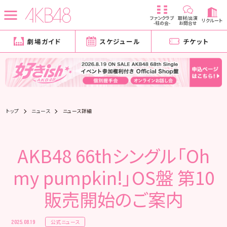
ファンクラブ
取材/出演
リクルート
-柱の会-
お問合せ
劇場ガイド
スケジュール
チケット
トップ
ニュース
ニュース詳細
AKB48 66thシングル「Oh
my pumpkin!」OS盤 第10
販売開始のご案内
公式ニュース
2025.08.19