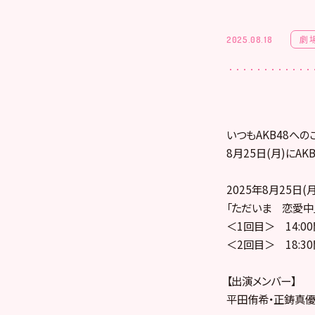
劇
2025.08.18
いつもAKB48への
8月25日(月)に
2025年8月25日(月
「ただいま 恋愛中
＜1回目＞ 14:0
＜2回目＞ 18:3
【出演メンバー】
平田侑希・正鋳真優