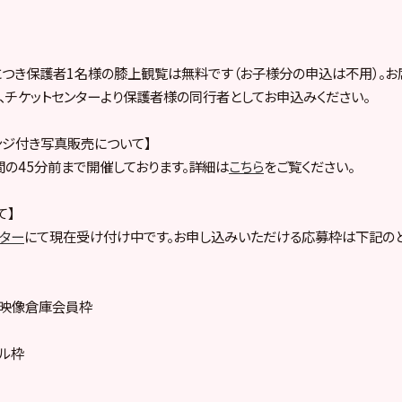
につき保護者1名様の膝上観覧は無料です（お子様分の申込は不用）。
、チケットセンターより保護者様の同行者としてお申込みください。
ンジ付き写真販売について】
の45分前まで開催しております。詳細は
こちら
をご覧ください。
て】
ンター
にて現在受け付け中です。お申し込みいただける応募枠は下記のと
ープ映像倉庫会員枠
プル枠