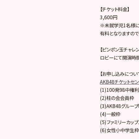
【チケット料金】
3,600円
※未就学児1名様
有料となりますので
【ピンポン玉チャレ
ロビーにて開演時間
【お申し込みについ
AKB48チケットセ
(1)100発98中権利
(2)柱の会会員枠
(3)AKB48グル
(4)一般枠
(5)ファミリーカッ
(6)女性小中学生枠