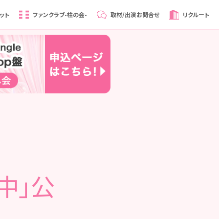
ット
ファンクラブ
-柱の会-
取材/出演
お問合せ
リクルート
中」公