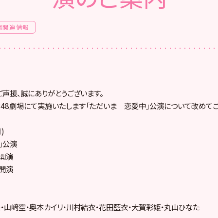
場関連情報
ご声援、誠にありがとうございます。
AKB48劇場にて実施いたします「ただいま 恋愛中」公演について改めて
)
」公演
0開演
0開演
・山﨑空・奥本カイリ・川村結衣・花田藍衣・大賀彩姫・丸山ひなた