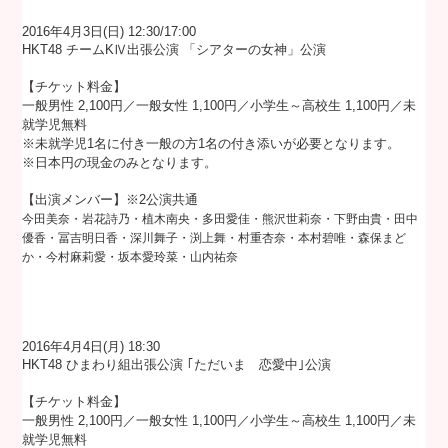
2016年4月3日(日) 12:30/17:00
HKT48 チームKⅣ出張公演 「シアターの女神」公演
【チケット料金】
一般男性 2,100円／一般女性 1,100円／小学生～高校生 1,100円／未
就学児無料
※未就学児1名に付き一般の方1名の付き添いが必要となります。
※日本円の現金のみとなります。
【出演メンバー】※2公演共通
今田美奈・岩花詩乃・植木南央・多田愛佳・熊沢世莉奈・下野由貴・田中
優香・冨吉明日香・深川舞子・渕上舞・村重杏奈・本村碧唯・森保まど
か・今村麻莉愛・坂本愛玲菜・山内祐奈
2016年4月4日(月) 18:30
HKT48 ひまわり組出張公演 ｢ただいま 恋愛中｣公演
【チケット料金】
一般男性 2,100円／一般女性 1,100円／小学生～高校生 1,100円／未
就学児無料