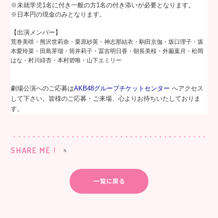
※未就学児1名に付き一般の方1名の付き添いが必要となります。
※日本円の現金のみとなります。
【出演メンバー】
荒巻美咲・
熊沢世莉奈・
栗原紗英・
神志那結衣・
駒田京伽・
坂口理子・
坂
本愛玲菜・
田島芽瑠・
筒井莉子・
冨吉明日香・
朝長美桜・
外薗葉月・
松岡
はな・
村川緋杏・
本村碧唯・
山下エミリー
劇場公演へのご応募は
AKB48グループチケットセンター
へアクセス
して下さい。皆様のご応募・ご来場、心よりお待ちいたしておりま
す。
SHARE ME !
一覧に戻る