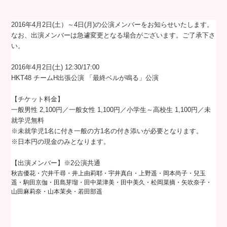
2016年4月2日(土）～4日(月)の公演メンバーをお知らせいたします。
なお、出演メンバーは急遽変更となる場合がございます。ご了承下さ
い。
2016年4月2日(土) 12:30/17:00
HKT48 チームH出張公演 「最終ベルが鳴る」公演
【チケット料金】
一般男性 2,100円／一般女性 1,100円／小学生～高校生 1,100円／未
就学児無料
※未就学児1名に付き一般の方1名の付き添いが必要となります。
※日本円の現金のみとなります。
【出演メンバー】※2公演共通
秋吉優花・穴井千尋・井上由莉耶・宇井真白・上野遥・岡本尚子・兒玉
遥・駒田京伽・田島芽瑠・田中菜津美・田中美久・松岡菜摘・矢吹奈子・
山田麻莉奈・山本茉央・若田部遥