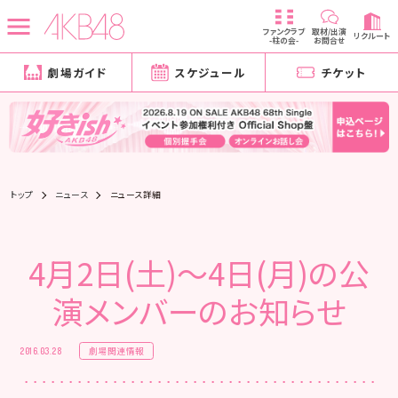
ファンクラブ
取材/出演
リクルート
-柱の会-
お問合せ
劇場ガイド
スケジュール
チケット
トップ
ニュース
ニュース詳細
4月2日(土)～4日(月)の公
演メンバーのお知らせ
劇場関連情報
2016.03.28