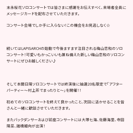
末永桜花ソロコンサートでは皆さまに感謝をお伝えすべく、来場者全員に
メッセージカードを配布させていただきます。
コンサート会場でしか手に入らない！この機会をお見逃しなく☆
続いてはLAPISARCHの始動で今後ますます注目される梅山恋和のソロ
コンサート！可愛いもかっこいいも兼ね備えた新しい梅山恋和のソロコン
サートにぜひお越しください♪
そして本間日陽ソロコンサートでは終演後に抽選20名限定で「アフター
パーティー～村上茶でまったりと～」を開催！！
初めてのソロコンサートを終えて良かったこと、次回に活かせることを皆
さんと一緒に歓談させていただきます。
またバックダンサーおよび前座コンサートには大塚七海、佐藤海里、寺田
陽菜、諸橋姫向が出演！