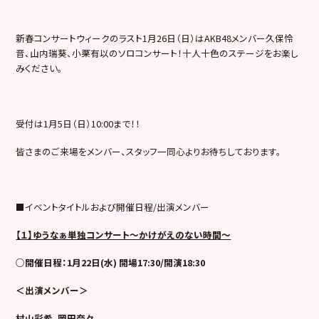
新春コンサートウィークのラスト1月26日（日）はAKB48メンバー久保怜
音、山内瑞葵、小栗有以のソロコンサート！十人十色のステージをお楽し
みください。
受付は1月5日（日）10:00まで！！
皆さまのご来場をメンバー、スタッフ一同心よりお待ちしております。
■イベントタイトルおよび開催日程/出演メンバー
【１】
ゆうなぁ単独コンサート～かけがえのない時間～
○開催日程：1月22日(水)
開場17:30/開演18:30
＜出演メンバー＞
村山彩希、岡田奈々