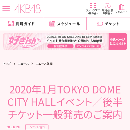
ファンクラブ
取材/出演
リクルート
-柱の会-
お問合せ
劇場ガイド
スケジュール
チケット
トップ
ニュース
ニュース詳細
2020年1月TOKYO DOME
CITY HALLイベント／後半
チケット一般発売のご案内
イベント情報
2019.12.26