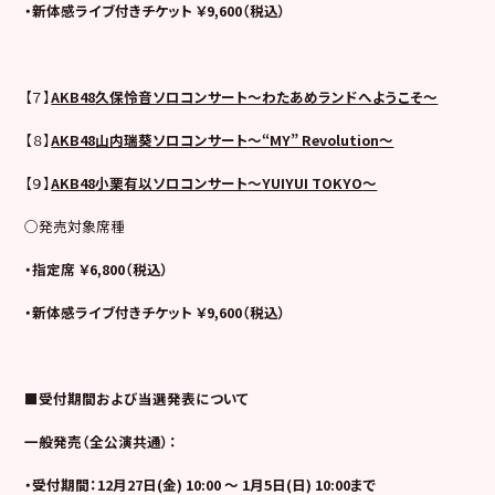
・新体感ライブ付きチケット ￥9,600（税込）
【７】
AKB48
久保怜音ソロコンサート～わたあめランドへようこそ～
【８】
AKB48
山内瑞葵ソロコンサート
～“
MY” Revolution
～
【９】
AKB48
小栗有以ソロコンサート
～
YUIYUI TOKYO
～
○発売対象席種
・指定席 ￥6,800（税込）
・新体感ライブ付きチケット ￥9,600（税込）
■受付期間および当選発表について
一般発売（全公演共通）：
・受付期間：12月27日(金) 10:00 ～ 1月5日(日) 10:00まで