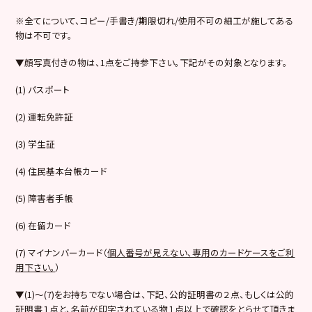
※全てについて、コピー/手書き/期限切れ/使用不可の細工が施してある
物は不可です。
▼顔写真付きの物は、1点をご持参下さい。下記がその対象となります。
(1) パスポート
(2) 運転免許証
(3) 学生証
(4) 住民基本台帳カード
(5) 障害者手帳
(6) 在留カード
(7) マイナンバーカード（
個人番号が見えない、専用のカードケースをご利
用下さい。
）
▼(1)～(7)をお持ちでない場合は、下記、公的証明書の２点、もしくは公的
証明書１点と、名前が印字されている物１点以上で確認をとらせて頂きま