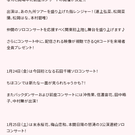
出演は、あの九州ツアーを盛り上げた指レンジャー！（運上弘菜、松岡菜
摘、松岡はな、本村碧唯）
仲間のソロコンサートを応援すべく関東初上陸し舞台を盛り上げます♪
さらにコンサート中に、配信される映像が視聴できるQRコードを来場者
全員プレゼント！
1月24日（金）は今回初となる石田千穂ソロコンサート！
ちほコンでは新たな一面が見られちゃうかも？！
またバックダンサーおよび前座コンサートには沖侑果、信濃宙花、田中皓
子、中村舞が出演！
1月25日（土）は末永桜花、梅山恋和、本間日陽の怒涛の3公演連続ソロ
コンサート！