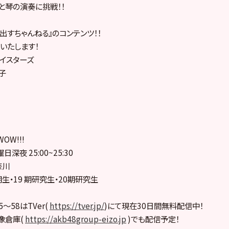
りと琴の演奏に挑戦！！
を出すちゃんねる』のコンテンツ！！
いたします！
ベイスターズ
理子
OW!!!
深夜 25:00~25:30
奈川
8 期生・19 期研究生・20期研究生
〜58はTVer(
https://tver.jp/
)にて現在30日間無料配信中！
映像倉庫(
https://akb48group-eizo.jp
)でも配信予定！