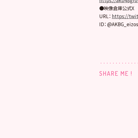
●映像倉庫公式X
URL：
https://tw
ID： @AKBG_eizo
SHARE ME !