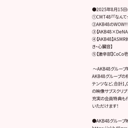
●2025年8月15
①CMT48『「なん
②AKB48のWOW!!
③【AKB48×De
④【AKB48】AS
き・心臓音】
⑤【激辛部】CoCo
～AKB48グルー
AKB48グループ
テンツなど、合計1,
の映像サブスクリプ
充実の会員特典も付
いただけます！
●AKB48グルー
https://akb48gro