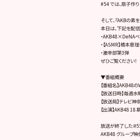
#54 では、扇子作
そして、『AKBの素
本日は、下記を配信
・AKB48×DeNA
・【ASMR】橋本恵
・激辛部第3弾
ぜひご覧ください！
▼番組概要
【番組名】AKB48のW
【放送日時】毎週水曜日
【放送局】テレビ神
【出演】AKB48 1
放送が終了した＃55
AKB48 グループ