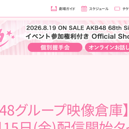
劇場ガイド
スケジュール
チケ
B48グループ映像倉庫】 
月15日(金)配信開始タ