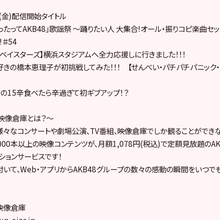
日(金)配信開始タイトル
てったってAKB48」歌謡祭 〜踊りたい人 大集合!オール・振りコピ楽曲セッ
!＃54
NAベイスターズ】横浜スタジアムへ全力応援しに行きました！！！
MR好きの橋本恵理子が初挑戦してみた！！！ 【せんべい・パチパチパニック
壱の15辛食べたら辛過ぎて初ギブアップ！？
プ映像倉庫とは？～
の様々なコンサートや劇場公演、TV番組、映像倉庫でしか観ることができ
000本以上の映像コンテンツが、月額1,078円(税込)で定額見放題のA
ションサービスです！
いて、Web・アプリからAKB48グループの数々の感動の瞬間をいつで
プ映像倉庫
up-eizo.jp