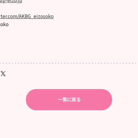
itter.com/AKBG_eizosoko
soko
一覧に戻る