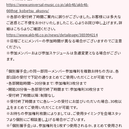
https://www.universal-music.co.jp/akb48/akb48-
66thsg_kobetsu_akusyu/
※各部の受付終了時間ご案内に誤りがございました。お客様には多大な
ご迷惑とご不便をおかけいたしましたこと、心よりお詫び申し上げます。詳
細はこちらよりご確認ください。
https://www.akb48.co.jp/news/detailpage/385994214
※日程ごとにメンバーの参加時間が異なる場合がございますのでご注意
ください。
※参加メンバーおよび参加スケジュールは急遽変更となる場合がござい
ます。
「個別握手会」の同一部同一メンバー参加権利を複数お持ちの方は、各
部1回の受付で下記の通りまとめてご使用いただくことが可能です。
・各部開始時間～20分後まで：参加権利3枚分まで
・開始20分後〜各部受付終了時間まで：参加権利30枚分まで
・受付終了時間以降：制限なし
※受付終了時間までに各レーンの受付にお並びいただいた場合、30枚以
上をまとめてご使用いただくことが可能です。
※お持ちの参加権利枚数によりましては、ご使用タイミングを会場スタッ
フより個別にご相談差し上げる場合がございます。
※「個別握手会」は、参加権利を1枚ずつ使用されるか、まとめて使用され