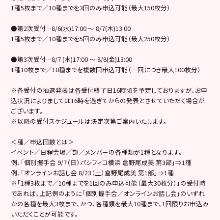
1種5枚まで／10種までを3回のみ申込可能（最大150枚分）
●第2次受付…8/6(水)17:00 ～ 8/7(木)13:00
1種5枚まで／10種までを5回のみ申込可能（最大250枚分）
●第3次受付…8/7 (木)17:00 ～ 8/8(金)13:00
1種10枚まで／10種までを複数回申込可能（一回につき最大100枚分）
※各受付の抽選発表は各受付終了日16時頃を予定しておりますが、お申
込状況によりましては16時を過ぎてからの発表とさせていただく場合が
ございます。
※以降の受付スケジュールは決定次第ご案内いたします。
＜種／申込回数とは＞
イベント／日程会場／部／メンバーの各種類が1種となります。
例．「個別握手会 9/7（日）パシフィコ横浜 倉野尾成美 第3部」⇒1種
例．「オンラインお話し会 8/23（土）倉野尾成美 第1部」⇒1種
※「1種3枚まで／10種までを1回のみ申込可能（最大30枚分）」の受付時
であれば、上記例のように「個別握手会／オンラインお話し会」のいずれ
かの各種を最大3枚まで、かつ、各種類を最大10種まで、1回限りお申込み
いただくことが可能です。