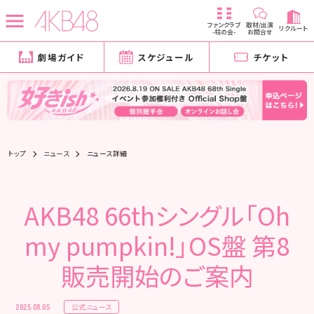
ファンクラブ
取材/出演
リクルート
-柱の会-
お問合せ
劇場ガイド
スケジュール
チケット
トップ
ニュース
ニュース詳細
AKB48 66thシングル「Oh
my pumpkin!」OS盤 第8
販売開始のご案内
公式ニュース
2025.08.05