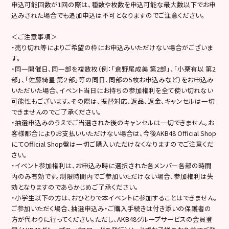
申込可能回数が1回の際は、種数や枚数を申込可能な最大数以下でお申
込みされた場合でも追加申込は不可となりますのでご注意ください。
＜ご注意事項＞
・売り切れ等によりご希望の枠にお申込みいただけない場合がございま
す。
・同一開催日、同一部を複数枚（例：「倉野尾成美 第2部」、「小栗有以 第2
部」、「佐藤綺星 第２部」等の同日、同部の5枚お申込みなど）をお申込み
いただいた場合、イベント当日にお持ちの参加権利を全て使い切れない
可能性もございます。その際は、振替対応、返品、返金、キャンセルは一切
できませんのでご了承ください。
・抽選申込みのうえでご当選された後のキャンセルは一切できません。お
客様都合によりお支払いいただけない場合は、今後AKB48 Official Shop
にてOfficial Shop盤は一切ご購入いただけなくなりますのでご注意くだ
さい。
・イベント参加権利は、お申込み時に選択された各メンバー各部の時間
内のみ有効です。制限時間内でご参加いただけない場合、参加権利は失
効となりますのであらかじめご了承ください。
・小学生以下の方は、おひとりで本イベントに参加することはできません。
ご参加いただく場合、抽選申込み・ご購入手続きは付き添いの保護者の
方が代わりに行ってください。ただし、AKB48グループサービスの会員登