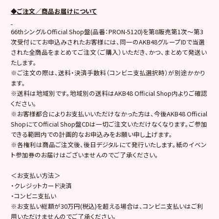
◆ご注文／商品お届けについて
66thシングルOfficial Shop盤(品番：PRON-5120)を第8販売第1次～第3
次受付にてお申込みされたお客様には、同一のAKB48グループIDで当選
された全商品をまとめてご注文（ご購入）いただき、かつ、まとめて発送い
たします。
※ご注文の際は、送料・決済手数料（コンビニ支払選択時）が別途かかり
ます。
※送料は地域別です。地域別の送料はAKB48 Official Shop内よりご確認
ください。
※お客様都合によりお支払いいただけなかった方は、今後AKB48 Official
ShopにてOfficial Shop盤CDは一切ご注文いただけなくなります。ご参加
できる範囲内での計画的なお申込みをお願い申し上げます。
※各権利は商品ご注文後、後日デジタルにて発行いたします。紙のイベン
ト参加券のお届けはございませんのでご了承ください。
＜お支払い方法＞
・クレジットカード決済
・コンビニ支払い
※お支払い総額が30万円(税込)を超える場合は、コンビニ支払いはご利
用いただけませんのでご了承ください。