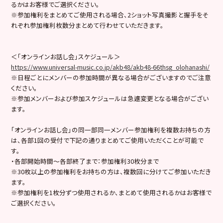
るかはお客様でご選択ください。
※参加権利をまとめてご使用される場合、2ショット写真撮影と握手をそ
れぞれ参加権利枚数分まとめて行わせていただきます。
＜「オンラインお話し会」スケジュール＞
https://www.universal-music.co.jp/akb48/akb48-66thsg_olohanashi/
※日程ごとにメンバーの参加時間が異なる場合がございますのでご注意
ください。
※参加メンバーおよび参加スケジュールは急遽変更となる場合がござい
ます。
「オンラインお話し会」の同一部同一メンバー参加権利を複数お持ちの方
は、各部1回の受付で下記の通りまとめてご使用いただくことが可能で
す。
・各部開始時間～各部終了まで：参加権利30枚分まで
※30枚以上の参加権利をお持ちの方は、複数回に分けてご参加いただき
ます。
※参加権利を1枚分ずつ使用されるか、まとめて使用されるかはお客様で
ご選択ください。