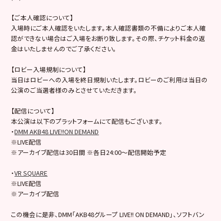
【ご本人確認について】
入場時にご本人確認をいたします。本人確認書類の不備によりご本人確
認ができない場合はご入場をお断り致します。その際、チケット料金の返
金はいたしませんのでご了承ください。
【ロビー入場規制について】
当日はロビーへの入場を終日規制いたします。ロビーのご利用は当日の
公演のご当選者様のみとさせていただきます。
【配信について】
本公演は以下のプラットフォームにて配信もございます。
・
DMM AKB48 LIVE!!ON DEMAND
※LIVE配信
※アーカイブ配信は30日間 ※各日24:00～配信開始予定
・
VR SQUARE
※LIVE配信
※アーカイブ配信
この機会に是非、DMM「AKB48グループ LIVE!! ON DEMAND」、ソフトバン