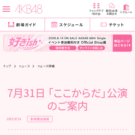
ファンクラブ
取材/出演
リクルート
-柱の会-
お問合せ
劇場ガイド
スケジュール
チケット
トップ
ニュース
ニュース詳細
7月31日 「ここからだ」公演
のご案内
劇場関連情報
2025.07.24