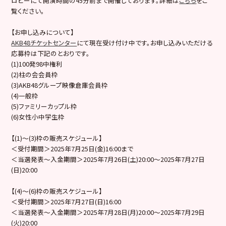
ロビーにて開演時間の45分前まで開催しております。詳細は
こちら
をご
覧ください。
【お申し込みについて】
AKB48チケットセンター
にて現在受け付け中です。お申し込みいただける
応募枠は下記のとおりです。
(1)100発98中権利
(2)柱の会会員枠
(3)AKB48グループ映像倉庫会員枠
(4)一般枠
(5)ファミリーカップル枠
(6)女性小中学生枠
【(1)～(3)枠の販売スケジュール】
＜受付期間＞2025年7月25日(金)16:00まで
＜当選発表～入金期間＞2025年7月26日(土)20:00～2025年7月27日
(日)20:00
【(4)～(6)枠の販売スケジュール】
＜受付期間＞2025年7月27日(日)16:00
＜当選発表～入金期間＞2025年7月28日(月)20:00～2025年7月29日
(火)20:00