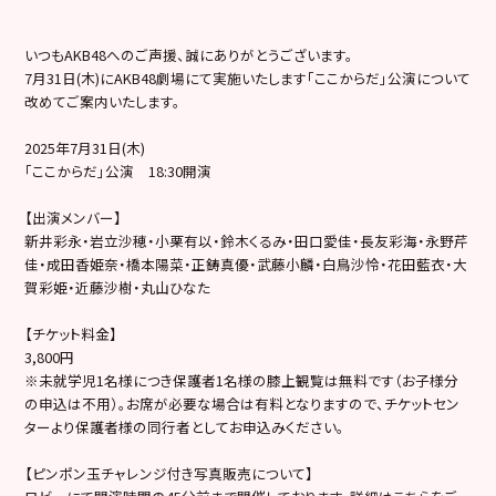
いつもAKB48へのご声援、誠にありがとうございます。
7月31日(木)にAKB48劇場にて実施いたします「ここからだ」公演について
改めてご案内いたします。
2025年7月31日(木)
「ここからだ」公演 18:30開演
【出演メンバー】
新井彩永・岩立沙穂・小栗有以・鈴木くるみ・田口愛佳・長友彩海・永野芹
佳・成田香姫奈・橋本陽菜・正鋳真優・武藤小麟・白鳥沙怜・花田藍衣・大
賀彩姫・近藤沙樹・丸山ひなた
【チケット料金】
3,800円
※未就学児1名様につき保護者1名様の膝上観覧は無料です（お子様分
の申込は不用）。お席が必要な場合は有料となりますので、チケットセン
ターより保護者様の同行者としてお申込みください。
【ピンポン玉チャレンジ付き写真販売について】