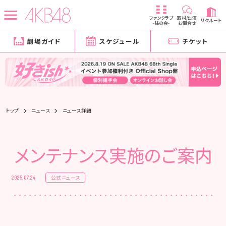
ファンクラブ
取材/出演
リクルート
-柱の会-
お問合せ
劇場ガイド
スケジュール
チケット
トップ
ニュース
ニュース詳細
メンテナンス実施のご案内
公式ニュース
2025.07.24