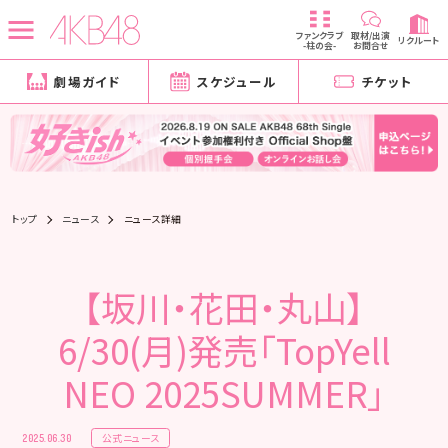
ファンクラブ
取材/出演
リクルート
-柱の会-
お問合せ
劇場ガイド
スケジュール
チケット
トップ
ニュース
ニュース詳細
【坂川・花田・丸山】
6/30(月)発売「TopYell
NEO 2025SUMMER」
公式ニュース
2025.06.30