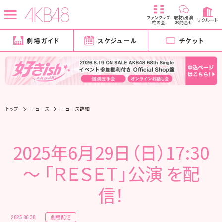
ファンクラブ
取材/出演
リクルート
-柱の会-
お問合せ
劇場ガイド
スケジュール
チケット
トップ
ニュース
ニュース詳細
2025年6月29日（日）17:30
～ 「ＲＥＳＥＴ」公演 を配
信！
劇場配信
2025.06.30