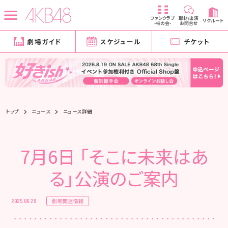
ファンクラブ
取材/出演
リクルート
-柱の会-
お問合せ
劇場ガイド
スケジュール
チケット
トップ
ニュース
ニュース詳細
7月6日 「そこに未来はあ
る」公演のご案内
劇場関連情報
2025.06.29