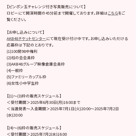
【ピンポン玉チャレンジ付き写真販売について】
ロビーにて開演時間の45分前まで開催しております。詳細は
こちら
をご
覧ください。
【お申し込みについて】
AKB48チケットセンター
にて現在受け付け中です。お申し込みいただける
応募枠は下記のとおりです。
(1)100発98中権利
(2)柱の会会員枠
(3)AKB48グループ映像倉庫会員枠
(4)一般枠
(5)ファミリーカップル枠
(6)女性小中学生枠
【(1)～(3)枠の販売スケジュール】
＜受付期間＞2025年6月30日(月)16:00まで
＜当選発表～入金期間＞2025年7月1日(火)20:00～2025年7月2日
(水)20:00
【(4)〜(6)枠の販売スケジュール】
＜受付期間＞2025年7月2(水)16:00