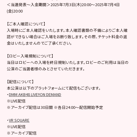
＜当選発表～入金期間＞2025年7月3日(木)20:00～2025年7月4日
(金)20:00
【ご本人確認について】
入場時にご本人確認をいたします。本人確認書類の不備によりご本人確
認ができない場合はご入場をお断り致します。その際、チケット料金の返
金はいたしませんのでご了承ください。
【ロビー入場規制について】
当日はロビーへの入場を終日規制いたします。ロビーのご利用は当日の
公演のご当選者様のみとさせていただきます。
【配信について】
本公演は以下のプラットフォームにて配信もございます。
・
DMM AKB48 LIVE!!ON DEMAND
※LIVE配信
※アーカイブ配信は30日間 ※各日24:00～配信開始予定
・
VR SQUARE
※LIVE配信
※アーカイブ配信