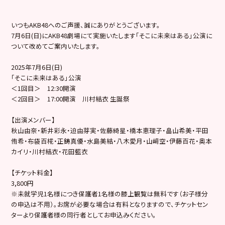
いつもAKB48へのご声援、誠にありがとうございます。
7月6日(日)にAKB48劇場にて実施いたします「そこに未来はある」公演に
ついて改めてご案内いたします。
2025年7月6日(日)
「そこに未来はある」公演
＜1回目＞ 12:30開演
＜2回目＞ 17:00開演 川村結衣 生誕祭
【出演メンバー】
秋山由奈・新井彩永・迫由芽実・佐藤綺星・橋本恵理子・畠山希美・平田
侑希・布袋百椛・正鋳真優・水島美結・八木愛月・山﨑空・伊藤百花・奥本
カイリ・川村結衣・花田藍衣
【チケット料金】
3,800円
※未就学児1名様につき保護者1名様の膝上観覧は無料です（お子様分
の申込は不用）。お席が必要な場合は有料となりますので、チケットセン
ターより保護者様の同行者としてお申込みください。