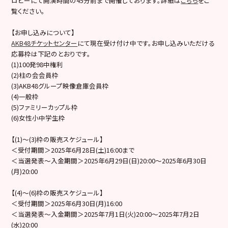
ロビーにて開演時間の45分前まで開催しております。詳細は
こちら
をご
覧ください。
【お申し込みについて】
AKB48チケットセンター
にて現在受け付け中です。お申し込みいただける
応募枠は下記のとおりです。
(1)100発98中権利
(2)柱の会会員枠
(3)AKB48グループ映像倉庫会員枠
(4)一般枠
(5)ファミリーカップル枠
(6)女性小中学生枠
【(1)～(3)枠の販売スケジュール】
＜受付期間＞2025年6月28日(土)16:00まで
＜当選発表～入金期間＞2025年6月29日(日)20:00～2025年6月30日
(月)20:00
【(4)〜(6)枠の販売スケジュール】
＜受付期間＞2025年6月30日(月)16:00
＜当選発表～入金期間＞2025年7月1日(火)20:00～2025年7月2日
(水)20:00