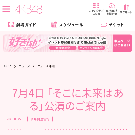
ファンクラブ
取材/出演
リクルート
-柱の会-
お問合せ
劇場ガイド
スケジュール
チケット
トップ
ニュース
ニュース詳細
7月4日 「そこに未来はあ
る」公演のご案内
劇場関連情報
2025.06.27