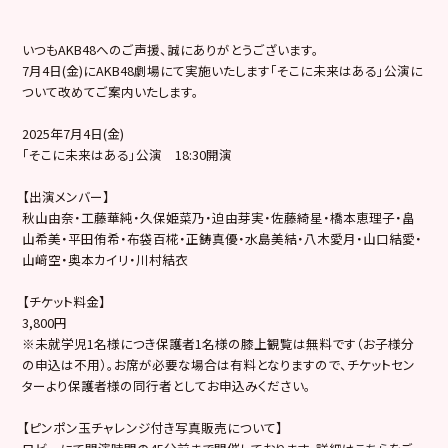
いつもAKB48へのご声援、誠にありがとうございます。
7月4日(金)にAKB48劇場にて実施いたします「そこに未来はある」公演に
ついて改めてご案内いたします。
2025年7月4日(金)
「そこに未来はある」公演 18:30開演
【出演メンバー】
秋山由奈・工藤華純・久保姫菜乃・迫由芽実・佐藤綺星・橋本恵理子・畠
山希美・平田侑希・布袋百椛・正鋳真優・水島美結・八木愛月・山口結愛・
山﨑空・奥本カイリ・川村結衣
【チケット料金】
3,800円
※未就学児1名様につき保護者1名様の膝上観覧は無料です（お子様分
の申込は不用）。お席が必要な場合は有料となりますので、チケットセン
ターより保護者様の同行者としてお申込みください。
【ピンポン玉チャレンジ付き写真販売について】