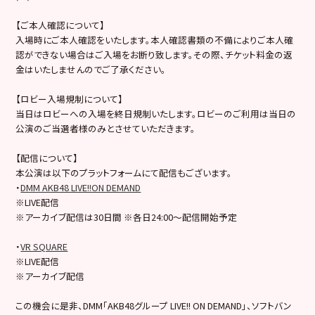
【ご本人確認について】
入場時にご本人確認をいたします。本人確認書類の不備によりご本人確
認ができない場合はご入場をお断り致します。その際、チケット料金の返
金はいたしませんのでご了承ください。
【ロビー入場規制について】
当日はロビーへの入場を終日規制いたします。ロビーのご利用は当日の
公演のご当選者様のみとさせていただきます。
【配信について】
本公演は以下のプラットフォームにて配信もございます。
・
DMM AKB48 LIVE!!ON DEMAND
※LIVE配信
※アーカイブ配信は30日間 ※各日24:00～配信開始予定
・
VR SQUARE
※LIVE配信
※アーカイブ配信
この機会に是非、DMM「AKB48グループ LIVE!! ON DEMAND」、ソフトバン