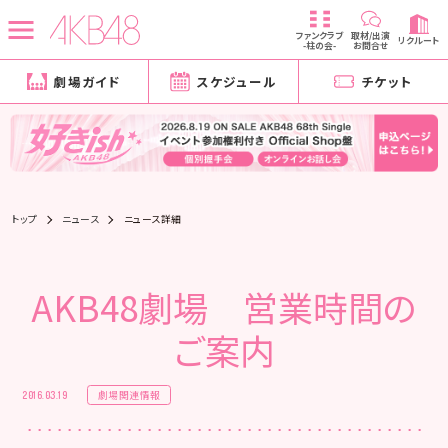
ファンクラブ
取材/出演
リクルート
-柱の会-
お問合せ
劇場ガイド
スケジュール
チケット
トップ
ニュース
ニュース詳細
AKB48劇場 営業時間の
ご案内
劇場関連情報
2016.03.19