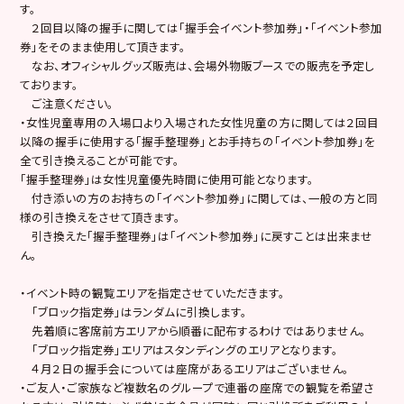
す。
２回目以降の握手に関しては「握手会イベント参加券」・「イベント参加
券」をそのまま使用して頂きます。
なお、オフィシャルグッズ販売は、会場外物販ブースでの販売を予定し
ております。
ご注意ください。
・女性児童専用の入場口より入場された女性児童の方に関しては２回目
以降の握手に使用する「握手整理券」とお手持ちの「イベント参加券」を
全て引き換えることが可能です。
「握手整理券」は女性児童優先時間に使用可能となります。
付き添いの方のお持ちの「イベント参加券」に関しては、一般の方と同
様の引き換えをさせて頂きます。
引き換えた「握手整理券」は「イベント参加券」に戻すことは出来ませ
ん。
・イベント時の観覧エリアを指定させていただきます。
「ブロック指定券」はランダムに引換します。
先着順に客席前方エリアから順番に配布するわけではありません。
「ブロック指定券」エリアはスタンディングのエリアとなります。
４月２日の握手会については座席があるエリアはございません。
・ご友人・ご家族など複数名のグループで連番の座席での観覧を希望さ