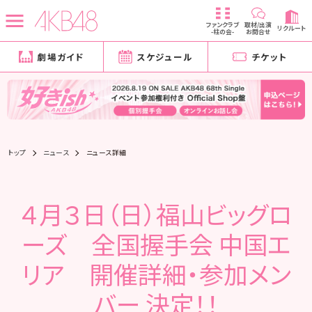
ファンクラブ
取材/出演
リクルート
-柱の会-
お問合せ
劇場ガイド
スケジュール
チケット
トップ
ニュース
ニュース詳細
４月３日（日）福山ビッグロ
ーズ 全国握手会 中国エ
リア 開催詳細・参加メン
バー 決定！！