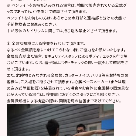
※ ペンライトをお持ち込みされる場合は、物販で販売されている公式グ
ッズであっても、中をあけて確認させて頂きます。
ペンライトをお持ちの方は、あらかじめ点灯部と連結部と分けた状態で
手荷物検査にお進みください。
中が液体のサイリウムに関しては持ち込み禁止とさせて頂きます。
③ 金属探知機による検査を行わせて頂きます。
なるべく金属類を身につけてこられない様、ご協力をお願いいたします。
金属反応が出た場合、セキュリティスタッフによるボディチェックを行う場
合がございます。なお、帽子類はボディチェックの際、一度外して確認をさ
せて頂きます。
また、危険物とみなされる金属類、カッターナイフ、ハサミ等をお持ちのお
客様は、ご入場をお断りさせて頂きます。心臓ペースメーカー（または埋
め込み式除細動器）を装着されている場合やお身体に金属製の固定具な
どが入っている場合は、検査前にお近くのスタッフにご相談ください。
金属探知機による検査の際は、両腕を肩の位置まであげてください。