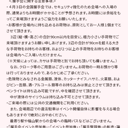
＜握手会に関する注意事項＞
・ ４月３日の全国握手会では、セキュリティ強化のため会場への入場の
際、通常よりもお時間がかかることが予想されます。お時間には余裕をも
ってご来場頂けますようご協力をお願いいたします。
・お客様が会場内に持ち込めるお荷物は、原則としてお一人様１個までと
させて頂きます。
３辺（縦・横・高さ）の合計90cm以内を目安に、極力小さい手荷物でご
来場頂けますようお願い申しあげます。３辺の合計が90cmを超える大き
な手荷物をお持ちのお客様、および２つ以上の手荷物をお持ちのお客様
は会場内へご入場いただけません。
（※天候によっては、カサは手荷物と別でお持ち頂いても構いません。）
なお、クローク等のご用意はございません。お荷物の一時お預かり等
は行っておりませんので、あらかじめご了承ください。
・危険物とみなされる金属類、液体、カッターナイフ、ハサミ、火薬類、およ
びビン・缶類、酒・アルコール類等のお持ち込みは禁止とさせて頂きます。
ペンライトは持ち込み可能ですが、中を確認させて頂きます。
中が液体のサイリウムは持ち込み不可とさせて頂きます。
・ご来場の際には公共の交通機関をご利用ください。
また、会場周辺での違法駐車はイベント開催自体に影響を与える場合
もありますので絶対におやめください。
最寄り駅や福山駅からの会場への臨時バスなどはございません。
・「握手会イベント参加券」・「イベント参加券」・「握手整理券」の転売・譲