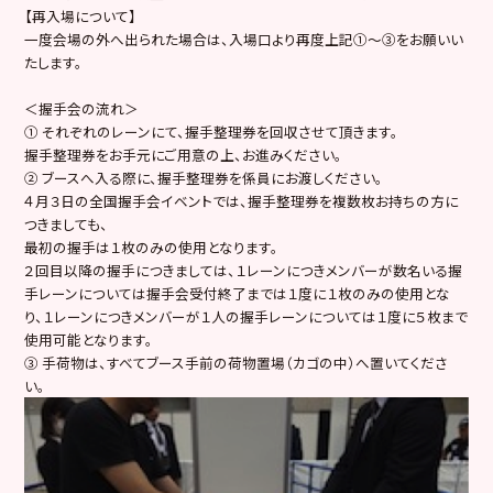
【再入場について】
一度会場の外へ出られた場合は、入場口より再度上記①～③をお願いい
たします。
＜握手会の流れ＞
① それぞれのレーンにて、握手整理券を回収させて頂きます。
握手整理券をお手元にご用意の上、お進みください。
② ブースへ入る際に、握手整理券を係員にお渡しください。
４月３日の全国握手会イベントでは、握手整理券を複数枚お持ちの方に
つきましても、
最初の握手は１枚のみの使用となります。
２回目以降の握手につきましては、１レーンにつきメンバーが数名いる握
手レーンについては握手会受付終了までは１度に１枚のみの使用とな
り、１レーンにつきメンバーが１人の握手レーンについては１度に５枚まで
使用可能となります。
③ 手荷物は、すべてブース手前の荷物置場（カゴの中）へ置いてくださ
い。