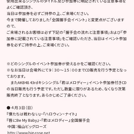
使用出来るシングルのタイトル及び参加券に明記されている注意事項を
よくご確認頂き、
当日は参加券を必ずご持参の上、ご来場ください。
今まで開催しておりました「全国握手会イベント」と変更点がございます
ので、
ご来場されるお客様は必ず下記の「握手会の流れと注意事項」および「参
加券に記載されている注意事項」をご確認いただき、当日はイベント参加
券を必ずご持参の上、ご来場ください。
※どのシングルのイベント参加券が使えるかをご確認ください。
※なお当日は会場外にて９：３０～１５：００までCD販売を行う予定となっ
ております。
またAKB48 43rdキシシングル「君はメロディー」イベント参加券付きCD
の当日販売も行う予定です。ただし数量に限りがあるため、なくなり次第
販売終了となります。あらかじめご了承ください。
● ４月３日（日）
『僕たちは戦わない』・『ハロウィン・ナイト』
『唇にBe My Baby』・『君はメロディー』全国握手会
中国：福山ビッグローズ
http://www.big-rose.net