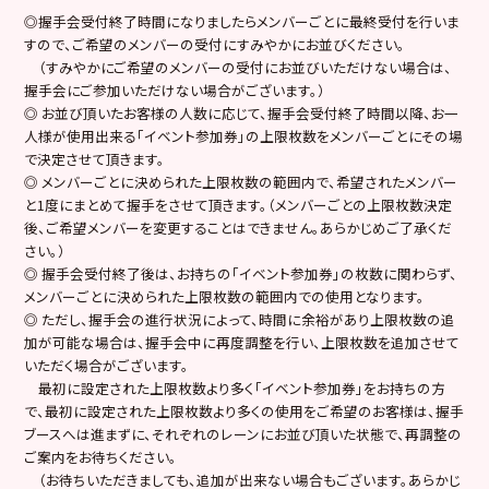
◎握手会受付終了時間になりましたらメンバーごとに最終受付を行いま
すので、ご希望のメンバーの受付にすみやかにお並びください。
（すみやかにご希望のメンバーの受付にお並びいただけない場合は、
握手会にご参加いただけない場合がございます。）
◎ お並び頂いたお客様の人数に応じて、握手会受付終了時間以降、お一
人様が使用出来る「イベント参加券」の上限枚数をメンバーごとにその場
で決定させて頂きます。
◎ メンバーごとに決められた上限枚数の範囲内で、希望されたメンバー
と1度にまとめて握手をさせて頂きます。（メンバーごとの上限枚数決定
後、ご希望メンバーを変更することはできません。あらかじめご了承くだ
さい。）
◎ 握手会受付終了後は、お持ちの「イベント参加券」の枚数に関わらず、
メンバーごとに決められた上限枚数の範囲内での使用となります。
◎ ただし、握手会の進行状況によって、時間に余裕があり上限枚数の追
加が可能な場合は、握手会中に再度調整を行い、上限枚数を追加させて
いただく場合がございます。
最初に設定された上限枚数より多く「イベント参加券」をお持ちの方
で、最初に設定された上限枚数より多くの使用をご希望のお客様は、握手
ブースへは進まずに、それぞれのレーンにお並び頂いた状態で、再調整の
ご案内をお待ちください。
（お待ちいただきましても、追加が出来ない場合もございます。あらかじ