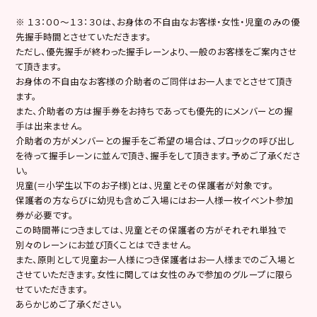
※ １３：００～１３：３０は、お身体の不自由なお客様・女性・児童のみの優
先握手時間とさせていただきます。
ただし、優先握手が終わった握手レーンより、一般のお客様をご案内させ
て頂きます。
お身体の不自由なお客様の介助者のご同伴はお一人までとさせて頂き
ます。
また、介助者の方は握手券をお持ちであっても優先的にメンバーとの握
手は出来ません。
介助者の方がメンバーとの握手をご希望の場合は、ブロックの呼び出し
を待って握手レーンに並んで頂き、握手をして頂きます。予めご了承くださ
い。
児童(＝小学生以下のお子様)とは、児童とその保護者が対象です。
保護者の方ならびに幼児も含めご入場にはお一人様一枚イベント参加
券が必要です。
この時間帯につきましては、児童とその保護者の方がそれぞれ単独で
別々のレーンにお並び頂くことはできません。
また、原則として児童お一人様につき保護者はお一人様までのご入場と
させていただきます。女性に関しては女性のみで参加のグループに限ら
せていただきます。
あらかじめご了承ください。