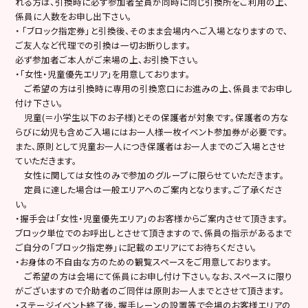
れる方は、引換時に必ず参加者全員が同時に同じ引換所をご利用の上、
係員に人数をお申し出下さい。
・ 「ブロック指定券」と引換後、そのまま会場内へご入場となりますので、
ご友人など代理での引換は一切お断りします。
必ず参加者ご本人がご来場の上、お引換下さい。
・「女性・児童優先エリア」を用意しております。
ご希望の方は引換時に専用の引換窓口にお進みの上、係員までお申し
付け下さい。
児童(＝小学生以下のお子様)とその保護者が対象です。保護者の方な
らびに幼児も含めご入場にはお一人様一枚イベント参加券が必要です。
また、原則として児童お一人につき保護者はお一人までのご入場とさせ
ていただきます。
女性に関しては女性のみで参加のグループに限らせていただきます。
定員に達した場合は一般エリアへのご案内となります。ご了承くださ
い。
・握手会は「女性・児童優先エリア」のお客様からご案内させて頂きます。
ブロック単位でのお呼出しとさせて頂きますので、係員の指示があるまで
ご自分の「ブロック指定券」に記載のエリアにてお待ちください。
・お身体の不自由な方のための観覧スペースをご用意しております。
ご希望の方は会場にて係員にお申し付け下さい。なお、スペースに限り
がございますので介助者のご同伴は原則お一人までとさせて頂きます。
・ステージイベント終了後、握手レーンの設置等で会場のお客様エリアの