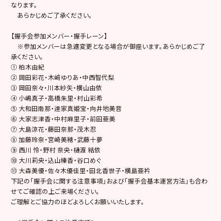
なります。
あらかじめご了承ください。
【握手会参加メンバー・握手レーン】
※参加メンバーは急遽変更となる場合が御座います。あらかじめご了
承ください。
① 柏木由紀
② 岡田彩花・木﨑ゆりあ・中西智代梨
③ 岡田奈々・川本紗矢・横山由依
④ 小嶋真子・高橋朱里・村山彩希
⑤ 大和田南那・達家真姫宝・向井地美音
⑥ 大家志津香・中村麻里子・前田亜美
⑦ 大島涼花・藤田奈那・茂木忍
⑧ 加藤玲奈・宮崎美穂・武藤十夢
⑨ 西川 怜・野村 奈央・樋渡 結依
⑩ 大川莉央・込山榛香・谷口めぐ
⑪ 大森美優・佐々木優佳里・田北香世子・横島亜衿
下記の「握手会に関する注意事項」および「握手会基本運営方法」も合わ
せてご確認の上ご来場ください。
ご理解とご協力のほどよろしくお願いいたします。