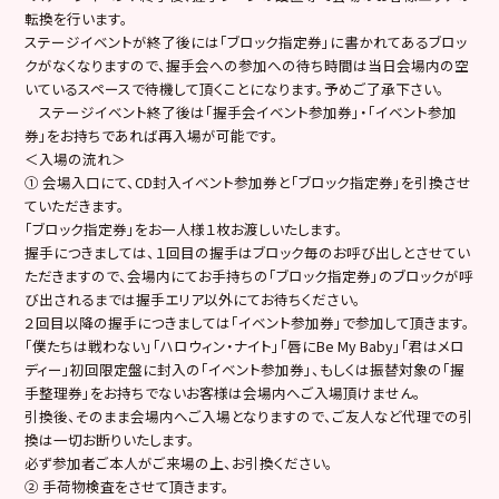
転換を行います。
ステージイベントが終了後には「ブロック指定券」に書かれてあるブロッ
クがなくなりますので、握手会への参加への待ち時間は当日会場内の空
いているスペースで待機して頂くことになります。予めご了承下さい。
ステージイベント終了後は「握手会イベント参加券」・「イベント参加
券」をお持ちであれば再入場が可能です。
＜入場の流れ＞
① 会場入口にて、CD封入イベント参加券と「ブロック指定券」を引換させ
ていただきます。
「ブロック指定券」をお一人様１枚お渡しいたします。
握手につきましては、１回目の握手はブロック毎のお呼び出しとさせてい
ただきますので、会場内にてお手持ちの「ブロック指定券」のブロックが呼
び出されるまでは握手エリア以外にてお待ちください。
２回目以降の握手につきましては「イベント参加券」で参加して頂きます。
「僕たちは戦わない」「ハロウィン・ナイト」「唇にBe My Baby」「君はメロ
ディー」初回限定盤に封入の「イベント参加券」、もしくは振替対象の「握
手整理券」をお持ちでないお客様は会場内へご入場頂けません。
引換後、そのまま会場内へご入場となりますので、ご友人など代理での引
換は一切お断りいたします。
必ず参加者ご本人がご来場の上、お引換ください。
② 手荷物検査をさせて頂きます。