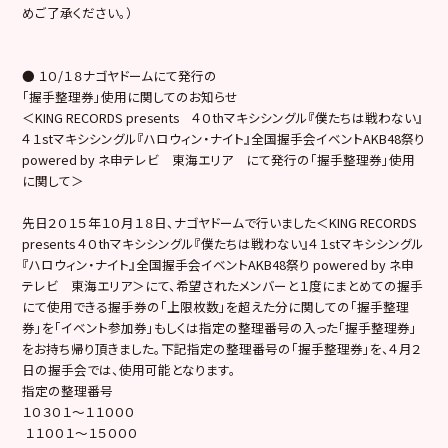
めご了承ください。）
● １０/１８ナゴヤドームにて発行の
「握手整理券」使用に関してのお知らせ
＜KING RECORDS presents ４０thマキシシングル『僕たちは戦わない』
４１stマキシシングル『ハロウィン・ナイト』全国握手会イベントAKB48祭り
powered by ネ申テレビ 東海エリア にて発行の「握手整理券」使用
に関して＞
先日２０１５年１０月１８日、ナゴヤドームで行いました＜KING RECORDS
presents ４０thマキシシングル『僕たちは戦わない』４１stマキシシングル
『ハロウィン・ナイト』全国握手会イベントAKB48祭り powered by ネ申
テレビ 東海エリア＞にて、希望されたメンバーと１度にまとめての握手
にて使用できる握手券の「上限枚数」を超えた分に関しての「握手整理
券」を「イベント参加券」もしくは指定の整理番号の入った「握手整理券」
をお持ち帰り頂きました。下記指定の整理番号の「握手整理券」を、４月２
日の握手会では、使用可能となります。
指定の整理番号
１０３０１～１１０００
１１００１～１５０００