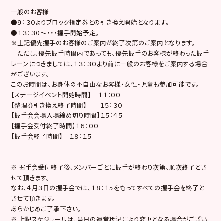
一般のお客様
●９：３０よりブロック指定券との引き換え開始となります。
●１３：３０～・・・握手開始予定。
※上記優先握手のお客様のご案内が終了次第のご案内となります。
ただし、優先握手時間内であっても、優先握手のお客様が終わった握手
レーンにつきましては、１３：３０より前に一般のお客様をご案内する場合
がございます。
このお時間は、お身体の不自由なお客様・女性・児童も参加可能です。
【ステージイベント開始時間】 １１：００
【整理券引き換え終了時間】 １５：３０
【握手会会場入場締め切り時間】１５：４５
【握手会受付終了時間】１６：００
【握手会終了時間】 １８：１５
※ 握手会受付終了後、メンバーごとに握手が終わり次第、順次終了とさ
せて頂きます。
なお、４月３日の握手会では、１８：１５をもってすべての握手会を終了と
させて頂きます。
あらかじめご了承下さい。
※ 上記スケジュールは、当日の運営状況により変更となる場合がござい