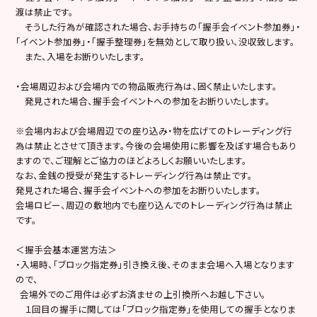
渡は禁止です。
そうした行為が確認された場合、お手持ちの「握手会イベント参加券」・
「イベント参加券」・「握手整理券」を無効として取り扱い、没収致します。
また、入場をお断りいたします。
・会場周辺および会場内での物品販売行為は、固く禁止いたします。
発見された場合、握手会イベントへの参加をお断りいたします。
※会場内および会場周辺での座り込み・物を広げてのトレーディング行
為は禁止とさせて頂きます。今後の会場使用に影響を及ぼす場合もあり
ますので、ご理解とご協力のほどよろしくお願いいたします。
なお、金銭の授受が発生するトレーディング行為は禁止です。
発見された場合、握手会イベントへの参加をお断りいたします。
会場ロビー、周辺の敷地内でも座り込んでのトレーディング行為は禁止
です。
＜握手会基本運営方法＞
・入場時、「ブロック指定券」引き換え後、そのまま会場へ入場となります
ので、
会場外でのご用件は必ずお済ませの上引換所へお越し下さい。
１回目の握手に関しては「ブロック指定券」を使用しての握手となりま