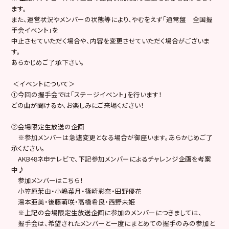
ます。
また、運営状況やメンバーの状態等により、やむをえず「通常盤 全国握
手会イベント」を
中止させていただく場合や、内容を変更させていただく場合がございま
す。
あらかじめご了承下さい。
＜イベントについて＞
①今回の握手会では「ステージイベント」を行います！
どの曲が聞けるか、お楽しみにご来場ください！
②会場限定生放送の企画
※参加メンバーは急遽変更となる場合が御座います。あらかじめご了
承ください。
AKB48ネ申テレビで、下記参加メンバーによるチャレンジ企画を考案
中♪
参加メンバーはこちら！
小笠原茉由・小嶋菜月・篠崎彩奈・田野優花
湯本亜美・後藤萌咲・高橋希良・西野未姫
※上記の会場限定生放送企画に参加のメンバーにつきましては、
握手会は、希望されたメンバーと一度にまとめての握手のみの参加と