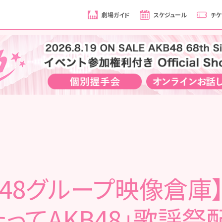
劇場ガイド
スケジュール
チケ
B48グループ映像倉庫
たってAKB48」歌謡祭