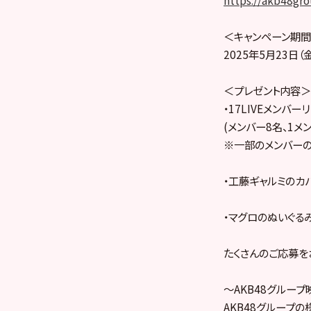
https://akb48gr
＜キャンペーン期
2025年5月23日（金
＜プレゼント内容＞
・17LIVEメン
(メンバー8名、1
※一部のメンバーの
・工藤ギャルミのカ
・マグロのぬいぐるみ
たくさんのご応募を
～AKB48グルー
AKB48グループ