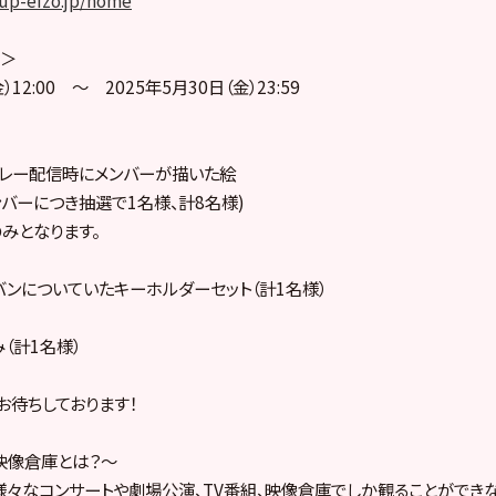
oup-eizo.jp/home
間＞
）12:00 〜 2025年5月30日（金）23:59
バーリレー配信時にメンバーが描いた絵
メンバーにつき抽選で1名様、計8名様)
みとなります。
バンについていたキーホルダーセット（計1名様）
（計1名様）
お待ちしております！
プ映像倉庫とは？～
の様々なコンサートや劇場公演、TV番組、映像倉庫でしか観ることができ