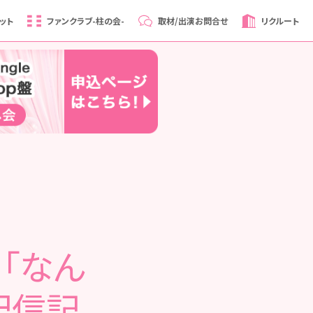
ット
ファンクラブ
-柱の会-
取材/出演
お問合せ
リクルート
】「なん
配信記