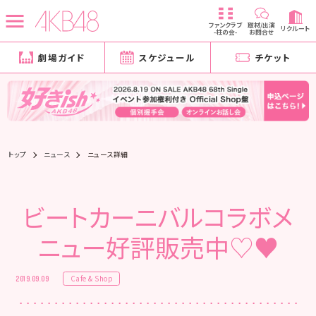
ファンクラブ
取材/出演
リクルート
-柱の会-
お問合せ
劇場ガイド
スケジュール
チケット
トップ
ニュース
ニュース詳細
ビートカーニバルコラボメ
ニュー好評販売中♡♥
Cafe & Shop
2019.09.09