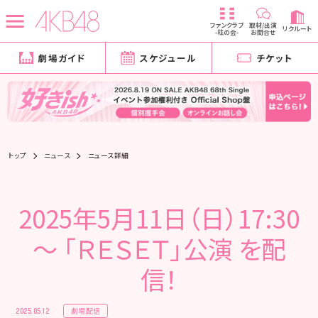
ファンクラブ
取材/出演
リクルート
-柱の会-
お問合せ
劇場ガイド
スケジュール
チケット
トップ
ニュース
ニュース詳細
2025年5月11日（日）17:30
～ 「ＲＥＳＥＴ」公演 を配
信！
劇場配信
2025.05.12