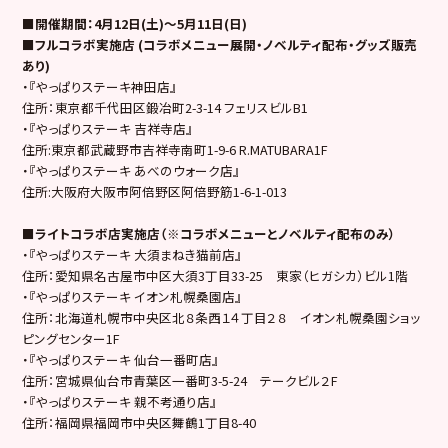
■開催期間：4月12日(土)～5月11日(日)
■フルコラボ実施店 (コラボメニュー展開・ノベルティ配布・グッズ販売
あり)
・『やっぱりステーキ神田店』
住所：東京都千代田区鍛冶町2-3-14 フェリスビルB1
・『やっぱりステーキ 吉祥寺店』
住所:東京都武蔵野市吉祥寺南町1-9-6 R.MATUBARA1F
・『やっぱりステーキ あべのウォーク店』
住所:大阪府大阪市阿倍野区阿倍野筋1-6-1-013
■
ライトコラボ店実施店（
※
コラボメニューとノベルティ配布のみ）
・『やっぱりステーキ 大須まねき猫前店』
住所：愛知県名古屋市中区大須3丁目33-25 東家（ヒガシカ）ビル1階
・『やっぱりステーキ イオン札幌桑園店』
住所：北海道札幌市中央区北８条西１４丁目２８ イオン札幌桑園ショッ
ピングセンター1F
・『やっぱりステーキ 仙台⼀番町店』
住所：宮城県仙台市青葉区一番町3-5-24 テークビル２F
・『やっぱりステーキ 親不考通り店』
住所：福岡県福岡市中央区舞鶴1丁目8-40