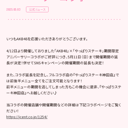
公式ニュース
2025.05.03
いつもAKB48を応援いただきありがとうございます。
4/12日より開催しておりました「AKB48」×「やっぱりステーキ」期間限定
アニバーサリーコラボがご好評につき、5月11日（日）まで開催期間の延
長が決定！併せてSNSキャンペーンの開催期間の延長も決定！
また、コラボ延長を記念し、フルコラボ店の『やっぱりステーキ神田店』で
は前後半メニュー全てをご注文可能となります！
前半メニューの期間を逃してしまった方もこの機会に是非、『やっぱりステ
ーキ神田店』へお越しください♪
当コラボの開催店舗や開催期間などの詳細は下記コラボページをご覧く
ださい！
https://jcent.co.jp/1254/