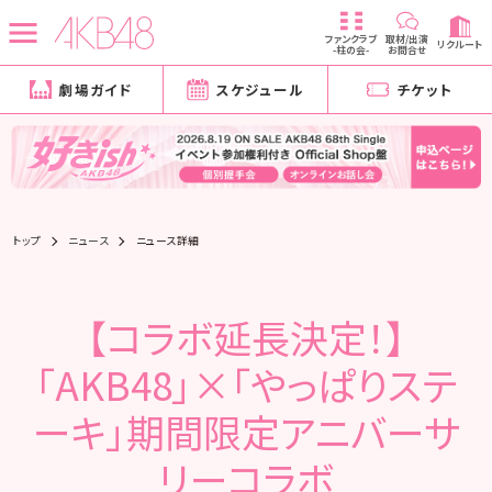
ファンクラブ
取材/出演
リクルート
-柱の会-
お問合せ
劇場ガイド
スケジュール
チケット
トップ
ニュース
ニュース詳細
【コラボ延長決定！】
「AKB48」×「やっぱりステ
ーキ」期間限定アニバーサ
リーコラボ