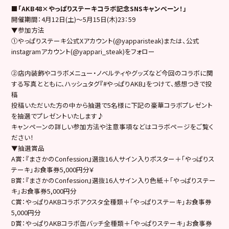
■「AKB48×やっぱりステーキコラボ記念SNSキャンペーン！」
開催期間：4月12日(土)～5月15日(木)23：59
▼参加方法
①やっぱりステーキ公式Xアカウント(@yapparisteak)または、公式
instagramアカウント(@yappari_steak)をフォロー
②店内装飾やコラボメニュー・ノベルティやグッズなど今回のコラボに関
する写真とともに、ハッシュタグ『#やっぱりAKB』をつけて、感想つきで投
稿
投稿いただいた方の中から抽選で5名様に下記の豪華コラボプレゼント
を抽選でプレゼントいたします♪
キャンペーンの詳しい参加方法や注意事項などはコラボページをご覧く
ださい！
▼抽選賞品
A賞：『まさかのConfession』選抜16人サイン入りポスター＋「やっぱりス
テーキ」お食事券5,000円分￥
B賞：『まさかのConfession』選抜16人サイン入り色紙＋「やっぱりステー
キ」お食事券5,000円分
C賞：やっぱりAKBコラボアクスタ全種類＋「やっぱりステーキ」お食事券
5,000円分
D賞：やっぱりAKBコラボ缶バッチ全種類＋「やっぱりステーキ」お食事券