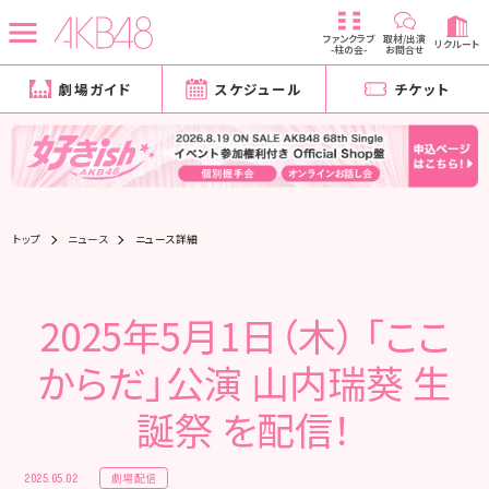
ファンクラブ
取材/出演
リクルート
-柱の会-
お問合せ
劇場ガイド
スケジュール
チケット
トップ
ニュース
ニュース詳細
2025年5月1日（木） 「ここ
からだ」公演 山内瑞葵 生
誕祭 を配信！
劇場配信
2025.05.02