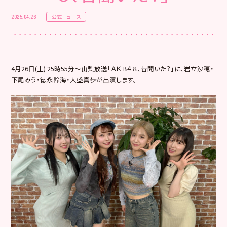
公式ニュース
2025.04.26
4月26日(土) 25時55分～山梨放送「ＡＫＢ４８、昔聞いた？」に、岩立沙穂・
下尾みう・徳永羚海・大盛真歩が出演します。