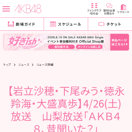
ファンクラブ
取材/出演
リクルート
-柱の会-
お問合せ
劇場ガイド
スケジュール
チケット
トップ
ニュース
ニュース詳細
【岩立沙穂・下尾みう・徳永
羚海・大盛真歩】4/26(土)
放送 山梨放送「ＡＫＢ４
８、昔聞いた？」