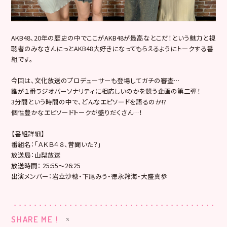
AKB48、20年の歴史の中でここがAKB48が最高なとこだ！という魅力と視
聴者のみなさんにっとAKB48大好きになってもらえるようにトークする番
組です。
今回は、文化放送のプロデューサーも登場してガチの審査…
誰が１番ラジオパーソナリティに相応しいのかを競う企画の第二弾！
3分間という時間の中で、どんなエピソードを語るのか!?
個性豊かなエピソードトークが盛りだくさん…！
【番組詳細】
番組名：「Ａ
Ｋ
Ｂ
４
８
、
昔聞いた？」
放送局：山梨放送
放送時間： 25:55〜26:25
出演メンバー：岩立沙穂・下尾みう・徳永羚海・大盛真歩
SHARE ME !