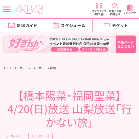
ファンクラブ
取材/出演
リクルート
-柱の会-
お問合せ
劇場ガイド
スケジュール
チケット
トップ
ニュース
ニュース詳細
【橋本陽菜・福岡聖菜】
4/20(日)放送 山梨放送「行
かない旅」
公式ニュース
2025.04.20