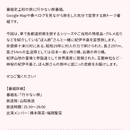
番組史上初の旅に行かない旅番組。
Google Mapや食べログを見ながら旅をした気分で妄想する旅トーク番
組です。
今回は、車で各都道府県を旅するシリーズやご当地の特産品・グルメ巡り
などを紹介している“ぼん旅”さんと一緒に紀伊半島を妄想旅します。
奈良県十津川村にある、昭和29年に村人の力で架けられた、長さ297ｍ、
高さ54ｍの生活用としては日本一長い吊り橋、谷瀬の吊り橋。
紀伊山地の霊場と参詣道として世界遺産に登録された、玉置神社など…
神秘の紀伊半島と、ぼん旅さんの旅中に起こった悲劇をお届けします。
ぜひご覧ください！
【番組詳細】
番組名：「行かない旅」
放送局：山梨放送
放送時間：25:30〜26:00
出演メンバー：橋本陽菜・福岡聖菜