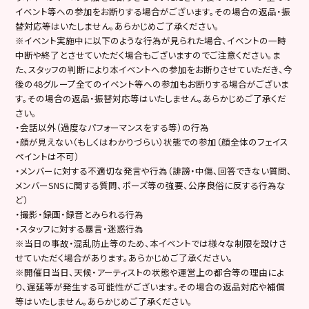
イベント等への参加をお断りする場合がございます。その場合の返品・振
替対応等はいたしません。あらかじめご了承ください。
※イベント実施中に以下のような行為が見られた場合、イベントの一時
中断や終了とさせていただく場合もございますのでご注意ください。ま
た、スタッフの判断により本イベントへの参加をお断りさせていただき、今
後の48グループ全てのイベント等への参加もお断りする場合がございま
す。その場合の返品・振替対応等はいたしません。あらかじめご了承くだ
さい。
・会話以外（過度なパフォーマンスをする等）の行為
・顔が見えない（もしくはわかりづらい）状態での参加（顔全体のフェイス
ペイントは不可）
・メンバーに対する不適切な発言や行為（誹謗・中傷、回答できない質問、
メンバーSNSに関する質問、ポーズ等の強要、公序良俗に反する行為な
ど）
・撮影・録画・録音とみられる行為
・スタッフに対する暴言・迷惑行為
※当日の事故・混乱防止等のため、本イベントでは様々な制限を設けさ
せていただく場合があります。あらかじめご了承ください。
※開催日当日、天候・アーティストの状態や運営上の都合等の理由によ
り、遅延等が発生する可能性がございます。その場合の返品対応や補償
等はいたしません。あらかじめご了承ください。