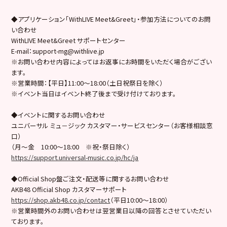
◆アプリケーション「WithLIVE Meet&Greet」・参加方法についてのお問
い合わせ
WithLIVE Meet&Greet サポートセンター
E-mail：support-mg@withlive.jp
※お問い合わせ内容によってはお返事にお時間をいただく場合がござい
ます。
※営業時間：【平日】11:00〜18:00（土日祝祭日を除く）
※イベント当日はイベント終了後まで受け付けております。
◆イベントに関するお問い合わせ
ユニバーサル ミュ－ジック カスタマー・サービスセンター（お客様相談窓
口）
（月～金 10:00～18:00 ※祝・祭日除く）
https://support.universal-music.co.jp/hc/ja
◆Official Shop盤ご注文・配送等に関するお問い合わせ
AKB48 Official Shop カスタマーサポート
https://shop.akb48.co.jp/contact
（平日10:00～18:00）
※営業時間外のお問い合わせは翌営業日以降の回答とさせていただい
ております。