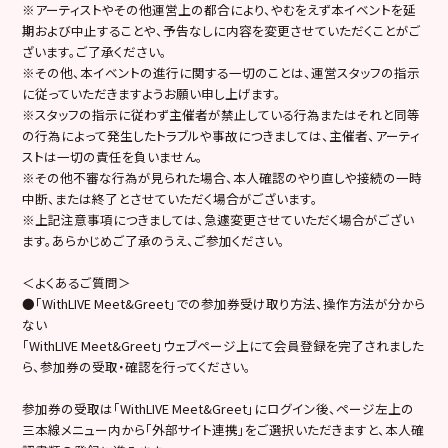
※アーティストやその他運営上の都合により、やむをえず本イベントを延
期および中止することや、予告なしに内容を変更させていただくことがご
ざいます。ご了承ください。
※その他、本イベントの進行に関する一切のことは、運営スタッフの指示
に従っていただきますようお願い申し上げます。
※スタッフの指示に従わず主催者が禁止している行為またはそれと同等
の行為によって発生したトラブルや事故につきましては、主催者、アーティ
ストは一切の責任を負いません。
※その他不審な行為が見られた場合、本人確認のやり直しや接続の一時
中断、または終了とさせていただく場合がございます。
※上記注意事項につきましては、急遽変更させていただく場合がござい
ます。あらかじめご了承のうえ、ご参加ください。
＜よくあるご質問＞
●「WithLIVE Meet&Greet」での参加券受け取り方法、操作方法が分から
ない
「WithLIVE Meet&Greet」ウェブページ上にて会員登録を完了されました
ら、参加券の受取・確認を行ってください。
参加券の受取は「WithLIVE Meet&Greet」にログイン後、ページ左上の
三本線メニュー内から「外部サイト連携」をご選択いただきますと、本人確