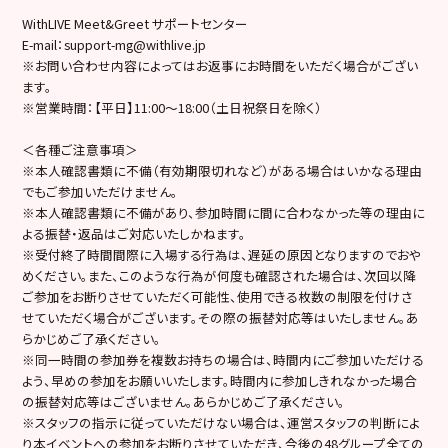
WithLIVE Meet&Greet サポートセンター
E-mail：support-mg@withlive.jp
※お問い合わせ内容によってはお返事にお時間をいただく場合がござい
ます。
※営業時間：【平日】11:00〜18:00（土日祝祭日を除く）
＜各種ご注意事項＞
※本人確認書類に不備（有効期限切れなど）がある場合はいかなる理由
でもご参加いただけません。
※本人確認書類に不備があり、参加時間に間に合わなかった等の理由に
よる振替・返品はご対応いたしかねます。
※受付終了時間間際に入場する行為は、遅延の原因となりますのでおや
めください。また、このような行為が何度も確認された場合は、次回以降
ご参加をお断りさせていただく可能性、使用できる枚数の制限を付けさ
せていただく場合がございます。その際の振替対応等はいたしません。あ
らかじめご了承ください。
※同一時間の参加券を複数お持ちの場合は、時間内にご参加いただける
よう、早めの参加をお願いいたします。時間内に参加しきれなかった場合
の振替対応等はございません。あらかじめご了承ください。
※スタッフの指示に従っていただけない場合は、運営スタッフの判断によ
り本イベントへの参加をお断りさせていただき、今後の48グループ全ての