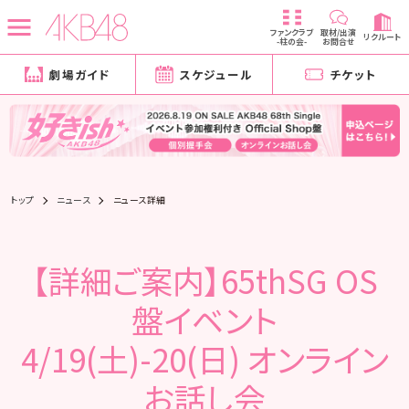
ファンクラブ
取材/出演
リクルート
-柱の会-
お問合せ
劇場ガイド
スケジュール
チケット
トップ
ニュース
ニュース詳細
【詳細ご案内】65thSG OS
盤イベント
4/19(土)-20(日) オンライン
お話し会