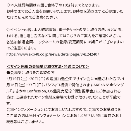
◇本人確認時間はお話し会終了の10分前までとなります。
お時間までにご入室をお願いいたします。お時間を過ぎますとご参加いた
だけませんのでご注意ください。
◇イベント内容、本人確認書類、電子チケットの受け取り方法、まとめる、
わける、推し増し方法などに関してはこちらのご案内をご確認ください。
各追加抽選企画、ニックネームの登録/変更期間には期日がございますの
でご注意ください。
https://www.akb48.co.jp/news/detailpage/341242407
＜サイン色紙の会場受け取り方法・発送について＞
●会場受け取りをご希望の方
4月19日（土）・20日（日）の追加抽選企画でサイン会に当選された方で、4
月26日（土）・27日（日）パシフィコ横浜で開催されますAKB48 65thシング
ル『まさかのConfession』OS盤発売記念「個別握手会」にご参加される
方は、当選されたサイン色紙を会場でお受け取りいただくことが可能で
す。
会場インフォメーションにてお渡しいたしますので、会場でのお受取りを
ご希望の方は当日インフォメーションにお越しください。特に事前のお手
続き等はございません。