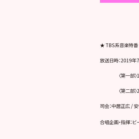
★ TBS系音楽特番
放送日時：2019年7
〈第一部〉14:0
〈第二部〉23:4
司会：中居正広 / 
合唱企画・指揮：ビ