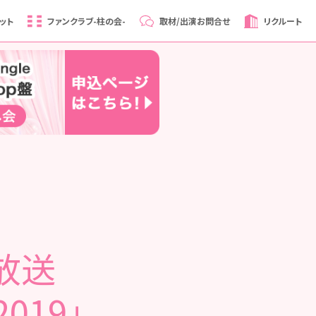
ット
ファンクラブ
-柱の会-
取材/出演
お問合せ
リクルート
生放送
019」