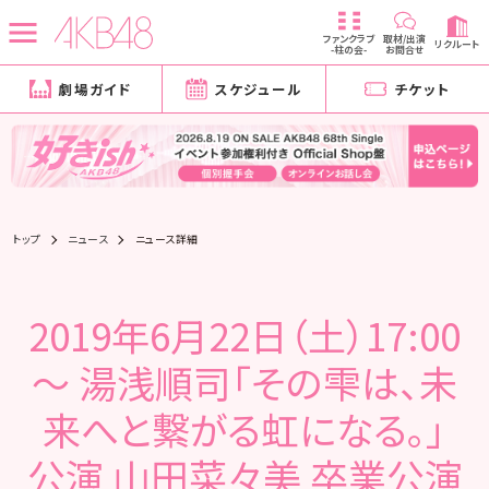
ファンクラブ
取材/出演
リクルート
-柱の会-
お問合せ
劇場ガイド
スケジュール
チケット
トップ
ニュース
ニュース詳細
2019年6月22日（土）17:00
～ 湯浅順司「その雫は、未
来へと繋がる虹になる。」
公演 山田菜々美 卒業公演