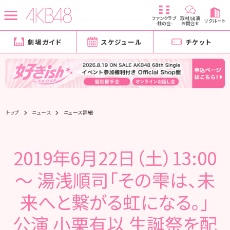
ファンクラブ
取材/出演
リクルート
-柱の会-
お問合せ
劇場ガイド
スケジュール
チケット
トップ
ニュース
ニュース詳細
2019年6月22日（土）13:00
～ 湯浅順司「その雫は、未
来へと繋がる虹になる。」
公演 小栗有以 生誕祭を配