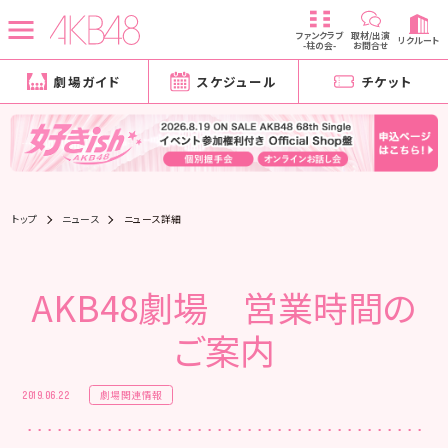
ファンクラブ
取材/出演
リクルート
-柱の会-
お問合せ
劇場ガイド
スケジュール
チケット
トップ
ニュース
ニュース詳細
AKB48劇場 営業時間の
ご案内
劇場関連情報
2019.06.22