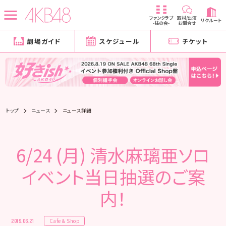
ファンクラブ
取材/出演
リクルート
-柱の会-
お問合せ
劇場ガイド
スケジュール
チケット
トップ
ニュース
ニュース詳細
6/24 (月) 清水麻璃亜ソロ
イベント当日抽選のご案
内！
Cafe & Shop
2019.06.21