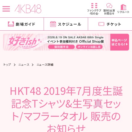
ファンクラブ
取材/出演
リクルート
-柱の会-
お問合せ
劇場ガイド
スケジュール
チケット
トップ
ニュース
ニュース詳細
HKT48 2019年7月度生誕
記念Tシャツ&生写真セッ
ト/マフラータオル 販売の
お知らせ