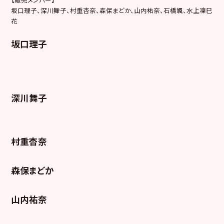
坂口理子、深川舞子、村重杏奈、森保まどか、山内祐奈、石橋颯、水上凜巳
花
坂口理子
深川舞子
村重杏奈
森保まどか
山内祐奈