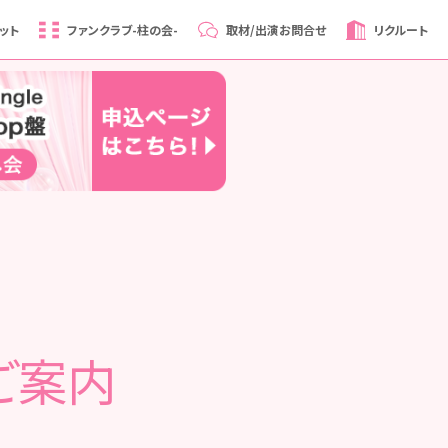
ット
ファンクラブ
-柱の会-
取材/出演
お問合せ
リクルート
ご案内