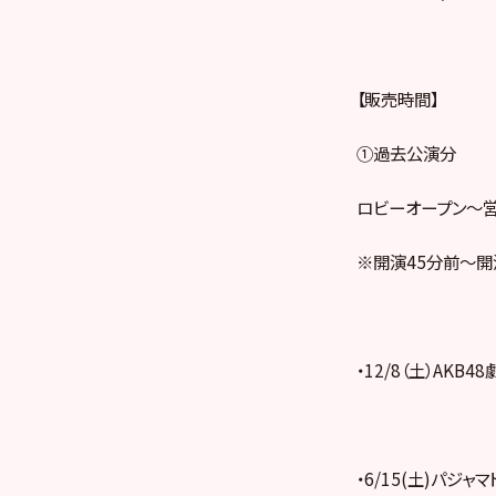
【販売時間】
①過去公演分
ロビーオープン～
※開演45分前～開
・12/8（土）AKB
・6/15(土)パジャマ