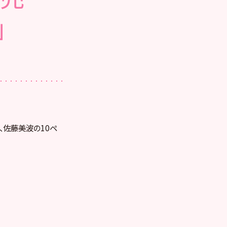
」
伶、佐藤美波の10ペ