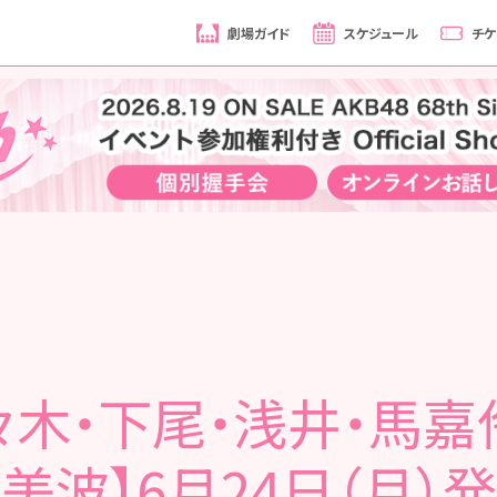
劇場ガイド
スケジュール
チケ
々木・下尾・浅井・馬嘉
美波】6月24日（月）