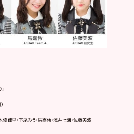
9」
月）
木優佳里・下尾みう・馬嘉伶・浅井七海・佐藤美波