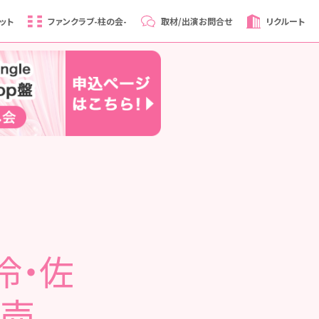
ット
ファンクラブ
-柱の会-
取材/出演
お問合せ
リクルート
伶・佐
発売