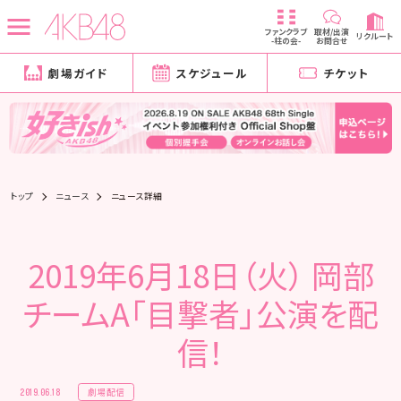
ファンクラブ
取材/出演
リクルート
-柱の会-
お問合せ
劇場ガイド
スケジュール
チケット
トップ
ニュース
ニュース詳細
2019年6月18日（火） 岡部
チームA「目撃者」公演を配
信！
劇場配信
2019.06.18