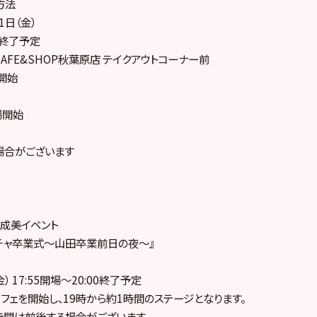
方法
1日（金）
00終了予定
 CAFE&SHOP秋葉原店 テイクアウトコーナー前
付開始
場開始
場合がございます
成美イベント
チャ卒業式～山田卒業前日の夜～』
金） 17:55開場～20:00終了予定
フェを開始し、19時から約1時間のステージとなります。
時間は前後する場合がございます