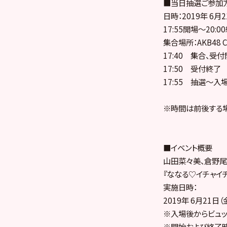
■当日抽選ご参加
日時：2019年 6月2
17:55開場～20:
集合場所：AKB48
17:40 集合、受
17:50 受付終了
17:55 抽選～入
※時間は前後する
■イベント概要
山田菜々美、倉野尾
『ななる♡イチャイ
実施日時：
2019年 6月21日（
※入場後からビュッ
※開始および終了