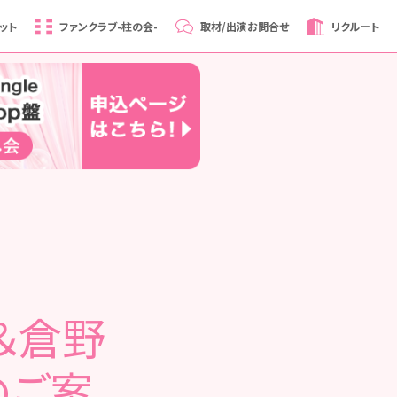
ット
ファンクラブ
-柱の会-
取材/出演
お問合せ
リクルート
美＆倉野
のご案