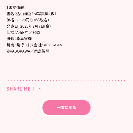
【書誌情報】
書名：込山榛香1st写真集（仮）
価格：3,520円（10％税込）
発売日：2025年3月7日(金）
仕様：A4正寸／96頁
撮影：桑島智輝
発売・発行：株式会社KADOKAWA
©KADOKAWA／桑島智輝
SHARE ME !
一覧に戻る