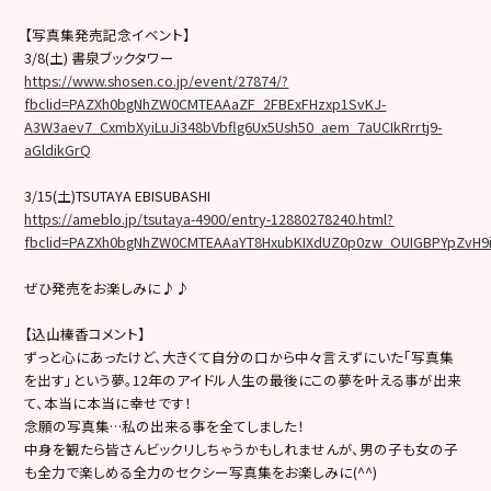
【写真集発売記念イベント】
3/8(土) 書泉ブックタワー
https://www.shosen.co.jp/event/27874/?
fbclid=PAZXh0bgNhZW0CMTEAAaZF_2FBExFHzxp1SvKJ-
A3W3aev7_CxmbXyiLuJi348bVbflg6Ux5Ush50_aem_7aUCIkRrrtj9-
aGldikGrQ
3/15(土)TSUTAYA EBISUBASHI
https://ameblo.jp/tsutaya-4900/entry-12880278240.html?
fbclid=PAZXh0bgNhZW0CMTEAAaYT8HxubKIXdUZ0p0zw_OUIGBPYpZvH9
ぜひ発売をお楽しみに♪♪
【込山榛香コメント】
ずっと心にあったけど、大きくて自分の口から中々言えずにいた「写真集
を出す」という夢。12年のアイドル人生の最後にこの夢を叶える事が出来
て、本当に本当に幸せです！
念願の写真集…私の出来る事を全てしました！
中身を観たら皆さんビックリしちゃうかもしれませんが、男の子も女の子
も全力で楽しめる全力のセクシー写真集をお楽しみに(^^)