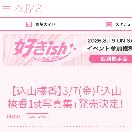
劇場ガイド
スケジュ
トップ
ニュース
ニュース詳細
【込山榛香】3/7(金)「込山
榛香1st写真集」発売決定！
公式ニュース
2025.01.15