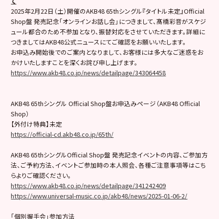
て
2025年2月22日（土）開催のAKB48 65thシングル『タイトル未定』Official
Shop盤 発売記念「オンラインお話し会」につきまして、髙橋彩音がスケジ
ュール都合のため不参加となり、振替対応をさせていただきます。詳細に
つきましてはAKB48公式ニュースにてご確認をお願いいたします。
お申込み開始後でのご案内となりまして、お客様には多大なご迷惑をお
かけいたしますことを深くお詫び申し上げます。
https://www.akb48.co.jp/news/detailpage/343064458
AKB48 65thシングル Official Shop盤お申込みページ（AKB48 Official
Shop）
【外付け特典】未定
https://official-cd.akb48.co.jp/65th/
AKB48 65thシングルOfficial Shop盤 発売記念イベントの内容、ご参加方
法、ご予約方法、イベントご参加時の本人照会、各種ご注意事項等はこち
らよりご確認ください。
https://www.akb48.co.jp/news/detailpage/341242409
https://www.universal-music.co.jp/akb48/news/2025-01-06-2/
「個別握手会」参加方法