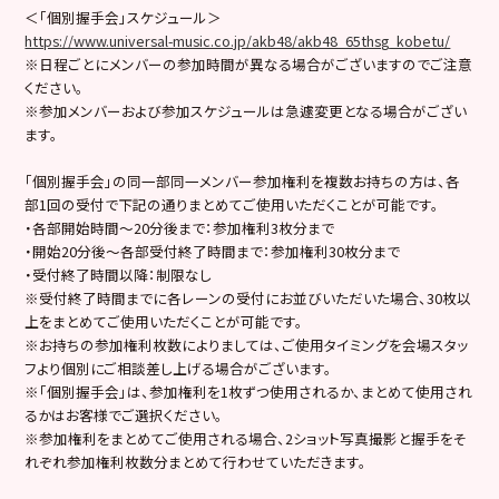
＜「個別握手会」スケジュール＞
https://www.universal-music.co.jp/akb48/akb48_65thsg_kobetu/
※日程ごとにメンバーの参加時間が異なる場合がございますのでご注意
ください。
※参加メンバーおよび参加スケジュールは急遽変更となる場合がござい
ます。
「個別握手会」の同一部同一メンバー参加権利を複数お持ちの方は、各
部1回の受付で下記の通りまとめてご使用いただくことが可能です。
・各部開始時間～20分後まで：参加権利3枚分まで
・開始20分後〜各部受付終了時間まで：参加権利30枚分まで
・受付終了時間以降：制限なし
※受付終了時間までに各レーンの受付にお並びいただいた場合、30枚以
上をまとめてご使用いただくことが可能です。
※お持ちの参加権利枚数によりましては、ご使用タイミングを会場スタッ
フより個別にご相談差し上げる場合がございます。
※「個別握手会」は、参加権利を1枚ずつ使用されるか、まとめて使用され
るかはお客様でご選択ください。
※参加権利をまとめてご使用される場合、2ショット写真撮影と握手をそ
れぞれ参加権利枚数分まとめて行わせていただきます。