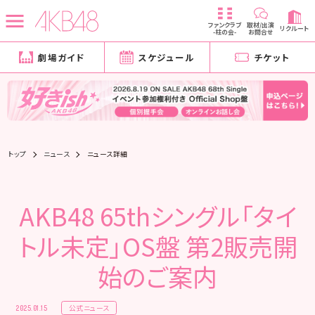
ファンクラブ
取材/出演
リクルート
-柱の会-
お問合せ
劇場ガイド
スケジュール
チケット
トップ
ニュース
ニュース詳細
AKB48 65thシングル「タイ
トル未定」OS盤 第2販売開
始のご案内
公式ニュース
2025.01.15