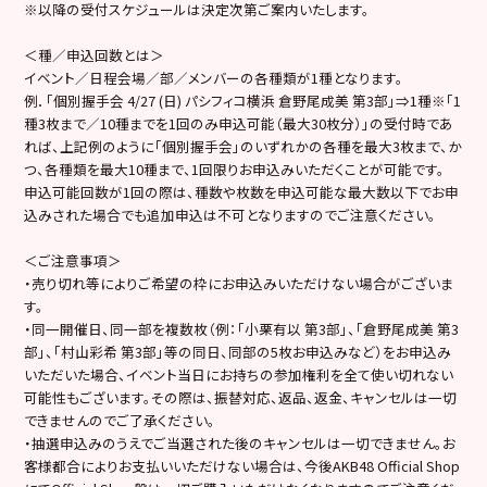
※以降の受付スケジュールは決定次第ご案内いたします。
＜種／申込回数とは＞
イベント／日程会場／部／メンバーの各種類が1種となります。
例．「個別握手会 4/27 (日) パシフィコ横浜 倉野尾成美 第3部」⇒1種※「1
種3枚まで／10種までを1回のみ申込可能（最大30枚分）」の受付時であ
れば、上記例のように「個別握手会」のいずれかの各種を最大3枚まで、か
つ、各種類を最大10種まで、1回限りお申込みいただくことが可能です。
申込可能回数が1回の際は、種数や枚数を申込可能な最大数以下でお申
込みされた場合でも追加申込は不可となりますのでご注意ください。
＜ご注意事項＞
・売り切れ等によりご希望の枠にお申込みいただけない場合がございま
す。
・同一開催日、同一部を複数枚（例：「小栗有以 第3部」、「倉野尾成美 第3
部」、「村山彩希 第3部」等の同日、同部の5枚お申込みなど）をお申込み
いただいた場合、イベント当日にお持ちの参加権利を全て使い切れない
可能性もございます。その際は、振替対応、返品、返金、キャンセルは一切
できませんのでご了承ください。
・抽選申込みのうえでご当選された後のキャンセルは一切できません。お
客様都合によりお支払いいただけない場合は、今後AKB48 Official Shop