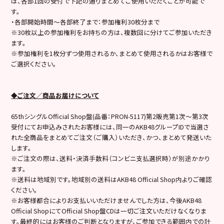
は、各部1回の受付で下記の通りまとめてご使用いただくことが可能で
す。
・各部開始時間～各部終了まで：参加権利30枚分まで
※30枚以上の参加権利をお持ちの方は、複数回に分けてご参加いただき
ます。
※参加権利を1枚分ずつ使用されるか、まとめて使用されるかはお客様で
ご選択ください。
◆ご注文／商品お届けについて
65thシングルOfficial Shop盤(品番：PRON-5117)第2販売第1次～第3次
受付にてお申込みされたお客様には、同一のAKB48グループIDで当選さ
れた全商品をまとめてご注文（ご購入）いただき、かつ、まとめて発送いた
します。
※ご注文の際は、送料・決済手数料（コンビニ支払選択時）が別途かかり
ます。
※送料は地域別です。地域別の送料はAKB48 Official Shop内よりご確認
ください。
※お客様都合によりお支払いいただけませんでした方は、今後AKB48
Official ShopにてOfficial Shop盤CDは一切ご注文いただけなくなりま
す。最終的にはお客様のご判断となりますが、ご参加できる範囲内での計