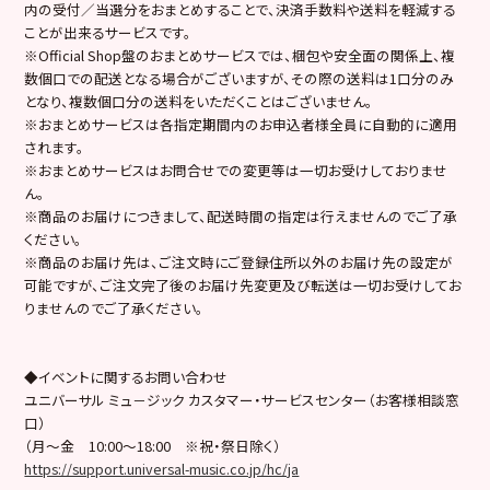
内の受付／当選分をおまとめすることで、決済手数料や送料を軽減する
ことが出来るサービスです。
※Official Shop盤のおまとめサービスでは、梱包や安全面の関係上、複
数個口での配送となる場合がございますが、その際の送料は1口分のみ
となり、複数個口分の送料をいただくことはございません。
※おまとめサービスは各指定期間内のお申込者様全員に自動的に適用
されます。
※おまとめサービスはお問合せでの変更等は一切お受けしておりませ
ん。
※商品のお届けにつきまして、配送時間の指定は行えませんのでご了承
ください。
※商品のお届け先は、ご注文時にご登録住所以外のお届け先の設定が
可能ですが、ご注文完了後のお届け先変更及び転送は一切お受けしてお
りませんのでご了承ください。
◆イベントに関するお問い合わせ
ユニバーサル ミュ－ジック カスタマー・サービスセンター（お客様相談窓
口）
（月～金 10:00～18:00 ※祝・祭日除く）
https://support.universal-music.co.jp/hc/ja