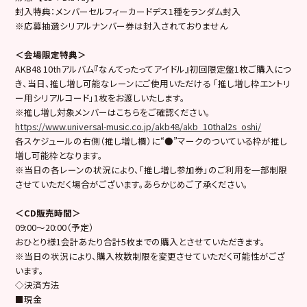
封入特典：メンバーセルフィーカードデス1種をランダム封入
※応募抽選シリアルナンバー券は封入されておりません
＜会場限定特典＞
AKB48 10thアルバム『なんてったってアイドル』初回限定盤1枚ご購入につ
き、当日、推し増し可能なレーンにご使用いただける 「推し増し枠エントリ
ー用シリアルコード」1枚をお渡しいたします。
※推し増し対象メンバーはこちらをご確認ください。
https://www.universal-music.co.jp/akb48/akb_10thal2s_oshi/
各スケジュールの右側（推し増し欄）に“●”マークのついている枠が推し
増し可能枠となります。
※当日の各レーンの状況により、「推し増し参加券」のご利用を一部制限
させていただく場合がございます。あらかじめご了承ください。
＜CD販売時間＞
09:00～20:00（予定）
おひとり様1会計あたり合計5枚までの購入とさせていただきます。
※当日の状況により、購入枚数制限を変更させていただく可能性がござ
います。
◇決済方法
■現金