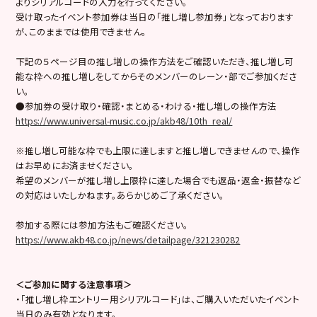
よりシリアルコードの入力を行ってください。
受け取ったイベント参加券は当日の「推し増し参加券」となっております
が、このままでは使用できません。
下記の５ページ目の推し増しの操作方法をご確認いただき、推し増し可
能な枠への推し増しをしてからそのメンバーのレーン・部でご参加くださ
い。
●参加券の受け取り・確認・まとめる・わける・推し増しの操作方法
https://www.universal-music.co.jp/akb48/10th_real/
※推し増し可能な枠でも上限に達しますと推し増しできませんので、操作
はお早めにお済ませください。
希望のメンバーが推し増し上限枠に達した場合でも返品・返金・振替など
の対応はいたしかねます。あらかじめご了承ください。
参加する際には参加方法もご確認ください。
https://www.akb48.co.jp/news/detailpage/321230282
＜ご参加に関する注意事項＞
・「推し増し枠エントリー用シリアルコード」は、ご購入いただいたイベント
当日のみ有効となります。