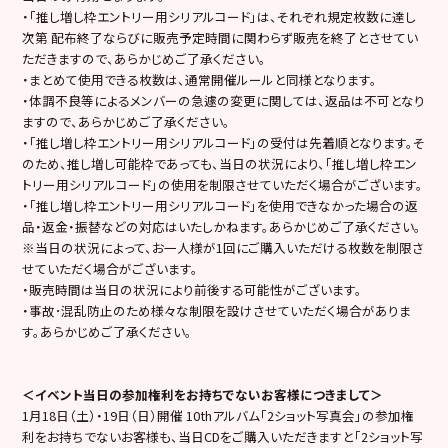
・「推し増し枠エントリー用シリアルコード」は、それぞれ規定枚数に達し
次第 配布終了ならびに販売予定時間に関わらず販売を終了とさせてい
ただきますので、あらかじめご了承ください。
・まとめて使用できる枚数は、通常開催ルールと同様となります。
・体調不良等によるメンバーの急遽の変更に関しては、返品は不可となり
ますので、あらかじめご了承ください。
・「推し増し枠エントリー用シリアルコード」の受付は先着順となります。そ
のため、推し増し可能枠であっても、当日の状況により、「推し増し枠エン
トリー用シリアルコード」の使用を制限させていただく場合がございます。
・「推し増し枠エントリー用シリアルコード」を使用できなかった場合の返
品・返金・振替などの対応はいたしかねます。あらかじめご了承ください。
※当日の状況によって、お一人様が1回にご購入いただける枚数を制限さ
せていただく場合がございます。
・販売時間は当日の状況により前後する可能性がございます。
・事故･混乱防止のため様々な制限を設けさせていただく場合がありま
す。あらかじめご了承ください。
＜イベント当日の参加権利をお持ちでないお客様につきまして＞
1月18日（土）・19日（日）開催 10thアルバム「2ショット写真会」の参加権
利をお持ちでないお客様も、当日CDをご購入いただきますと「2ショット写