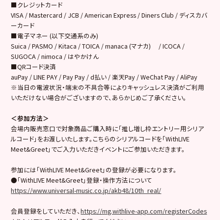
■クレジットカード
VISA / Mastercard / JCB / American Express / Diners Club / ディスカバ
ーカード
■電子マネー (以下交通系のみ)
Suica / PASMO / Kitaca / TOICA / manaca (マナカ) / ICOCA /
SUGOCA / nimoca / はやかけん
■QRコード決済
auPay / LINE PAY / Pay Pay / d払い / 楽天Pay / WeChat Pay / AliPay
※当日の電波状況・端末の不具合等によりキャッシュレス決済がご利用
いただけない場合がございますので、あらかじめご了承ください。
＜参加方法＞
会場内販売窓口で対象商品ご購入時に「推し増し枠エントリー用シリア
ルコード」をお渡しいたします。こちらのシリアルコードを「WithLIVE
Meet&Greet」でご入力いただきイベントにご参加いただきます。
参加には「WithLIVE Meet&Greet」の登録が必要になります。
●「WithLIVE Meet&Greet」登録・操作方法について
https://www.universal-music.co.jp/akb48/10th_real/
会員登録をしていただき、
https://mg.withlive-app.com/registerCodes