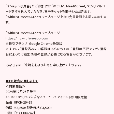
「2ショット写真会」のご参加には「WithLIVE Meet&Greet」でシリアルコ
ードを打ち込んでいただき、電子チケットを取得いただきます。
「WithLIVE Meet&Greet」ウェブページ上より会員登録をお願いいたしま
す。
「WithLIVE Meet&Greet」ウェブページ
https://mg.withlive-app.com
※推奨ブラウザ：Google Chrome最新版
※すでにご登録済みのお客様はあらためてのご登録は不要ですが、登録
日によっては追加情報の登録が必要となる場合がございます。
みなさまのご来場を心よりお待ち申し上げております。
■CD販売に関しまして
＜対象商品＞
2024年12月25日発売
AKB48 10thアルバム『なんてったってアイドル』初回限定盤
品番：UPCH-29489
価格：￥3,850（税抜価格￥3,500）
形態：【CD＋Blu-ray】