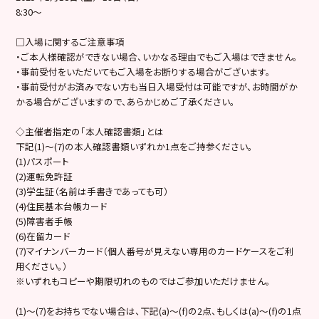
8:30～
□入場に関するご注意事項
・ご本人様確認ができない場合、いかなる理由でもご入場はできません。
・事前受付をいただいてもご入場をお断りする場合がございます。
・事前受付がお済みでない方も当日入場受付は可能ですが、お時間がか
かる場合がございますので、あらかじめご了承ください。
◇主催者指定の「本人確認書類」とは
下記(1)～(7)の本人確認書類いずれか1点をご持参ください。
(1)パスポート
(2)運転免許証
(3)学生証（名前は手書きであっても可）
(4)住民基本台帳カード
(5)障害者手帳
(6)在留カード
(7)マイナンバーカード（個人番号が見えない専用のカードケースをご利
用ください。）
※いずれもコピーや期限切れのものではご参加いただけません。
(1)～(7)をお持ちでない場合は、下記(a)～(f)の2点、もしくは(a)～(f)の1点