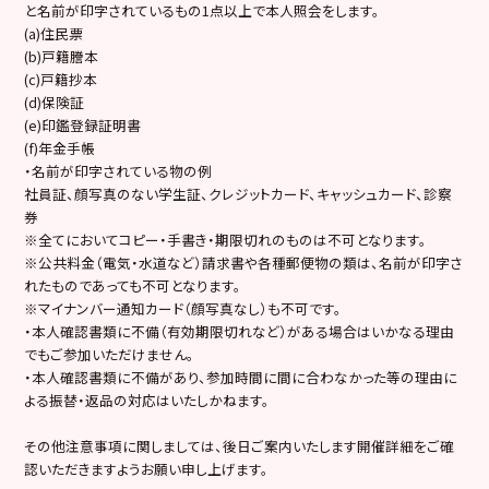
と名前が印字されているもの1点以上で本人照会をします。
(a)住民票
(b)戸籍謄本
(c)戸籍抄本
(d)保険証
(e)印鑑登録証明書
(f)年金手帳
・名前が印字されている物の例
社員証、顔写真のない学生証、クレジットカード、キャッシュカード、診察
券
※全てにおいてコピー・手書き・期限切れのものは不可となります。
※公共料金（電気・水道など）請求書や各種郵便物の類は、名前が印字さ
れたものであっても不可となります。
※マイナンバー通知カード（顔写真なし）も不可です。
・本人確認書類に不備（有効期限切れなど）がある場合はいかなる理由
でもご参加いただけません。
・本人確認書類に不備があり、参加時間に間に合わなかった等の理由に
よる振替・返品の対応はいたしかねます。
その他注意事項に関しましては、後日ご案内いたします開催詳細をご確
認いただきますようお願い申し上げます。