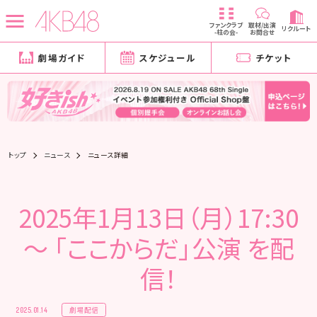
ファンクラブ
取材/出演
リクルート
-柱の会-
お問合せ
劇場ガイド
スケジュール
チケット
トップ
ニュース
ニュース詳細
2025年1月13日（月）17:30
～ 「ここからだ」公演 を配
信！
劇場配信
2025.01.14