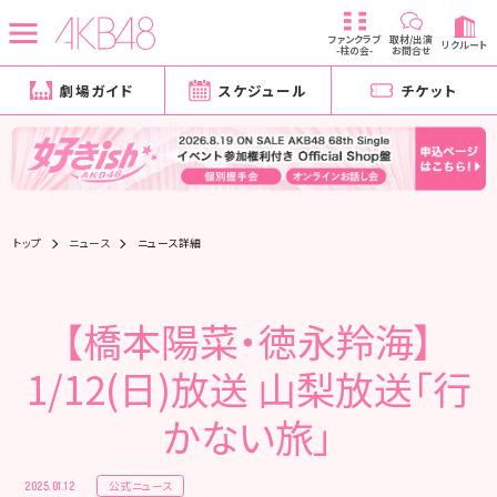
ファンクラブ
取材/出演
リクルート
-柱の会-
お問合せ
劇場ガイド
スケジュール
チケット
トップ
ニュース
ニュース詳細
【橋本陽菜・徳永羚海】
1/12(日)放送 山梨放送「行
かない旅」
公式ニュース
2025.01.12