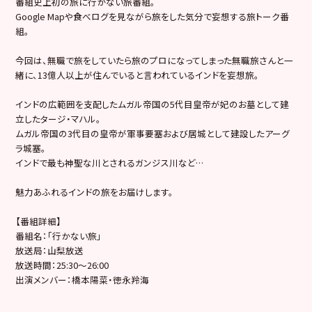
番組史上初の旅に行かない旅番組。
Google Mapや食べログを見ながら旅をした気分で妄想する旅トーク番
組。
今回は、無職で旅をしていたら旅のプロになってしまった無職旅さんと一
緒に、13億人以上が住んでいると言われているインドを妄想旅。
インドの広範囲を支配したムガル帝国の5代目皇帝が妃のお墓として建
立したタージ・マハル。
ムガル帝国の3代目の皇帝が軍事要塞および居城として建設したアーグ
ラ城塞。
インドで最も神聖な川とされるガンジス川など…
魅力あふれるインドの旅をお届けします。
【番組詳細】
番組名：「行かない旅」
放送局：山梨放送
放送時間：25:30〜26:00
出演メンバー：橋本陽菜・徳永羚海