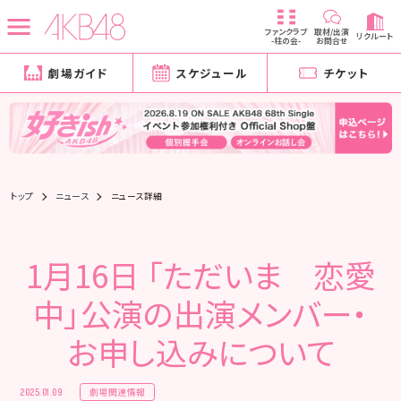
ファンクラブ
取材/出演
リクルート
-柱の会-
お問合せ
劇場ガイド
スケジュール
チケット
トップ
ニュース
ニュース詳細
1月16日 「ただいま 恋愛
中」公演の出演メンバー・
お申し込みについて
劇場関連情報
2025.01.09