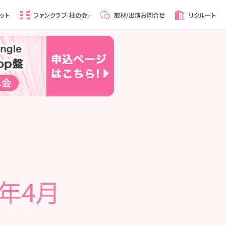
ット
ファンクラブ
-柱の会-
取材/出演
お問合せ
リクルート
5年4月