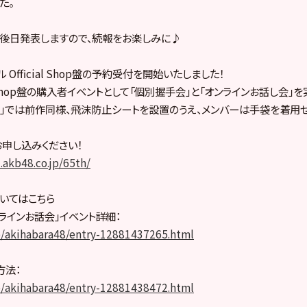
た。
後日発表しますので、続報をお楽しみに♪
ル Official Shop盤の予約受付を開始いたしました！
al Shop盤の購入者イベントとして「個別握手会」と「オンラインお話し会」
」では前作同様、飛沫防止シートを設置のうえ、メンバーは手袋を着用
お申し込みください！
d.akb48.co.jp/65th/
いてはこちら
ラインお話会」イベント詳細：
p/akihabara48/entry-12881437265.html
方法：
p/akihabara48/entry-12881438472.html