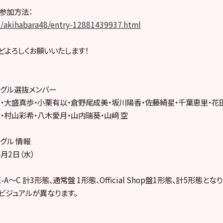
」参加方法：
p/akihabara48/entry-12881439937.html
どよろしくお願いいたします！
シングル選抜メンバー
・大盛真歩・小栗有以・倉野尾成美・坂川陽香・佐藤綺星・千葉恵里・花
・村山彩希・八木愛月・山内瑞葵・山﨑 空
ングル 情報
4月2日（水）
A～C 計3形態、通常盤 1形態、Official Shop盤1形態、計5形態となり
ビジュアルが異なります。