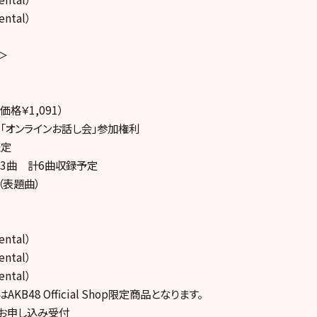
ental）
盤＞
価格￥1,091）
」「オンラインお話し会」参加権利
未定
nst3曲 計6曲収録予定
（表題曲）
ental）
ental）
ental）
p盤はAKB48 Official Shop限定商品となります。
hop盤お申し込み受付