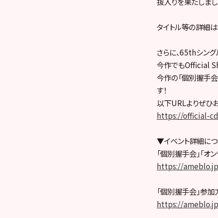
抜入りを果たしまし
タイトル等の詳細は
さらに、65thシング
今作でもOffici
今作の「個別握手会
す！
以下URLよりぜひ
https://official-c
▼イベント詳細につ
「個別握手会」「オン
https://ameblo.j
「個別握手会」参加
https://ameblo.j