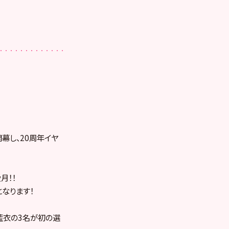
幕し、20周年イヤ
月！！
となります！
田藍衣の3名が初の選