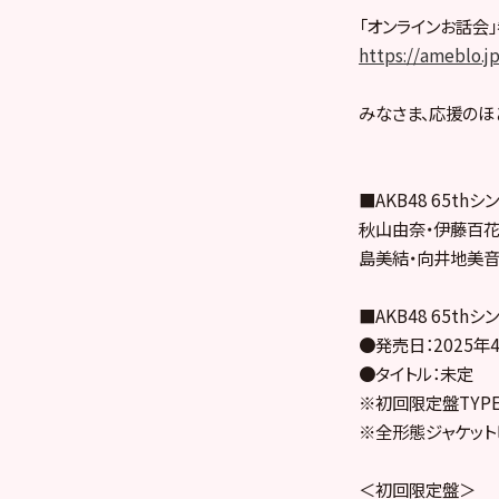
「オンラインお話会
https://ameblo.j
みなさま、応援のほ
■AKB48 65th
秋山由奈・伊藤百花
島美結・向井地美音
■AKB48 65thシ
●発売日：2025年
●タイトル：未定
※初回限定盤TYPE-
※全形態ジャケット
＜初回限定盤＞