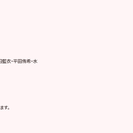
田藍衣・平田侑希・水
ます。