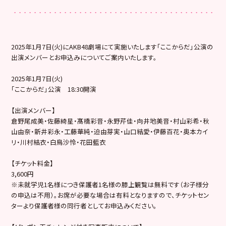
2025年1月7日(火)にAKB48劇場にて実施いたします「ここからだ」公演の
出演メンバーとお申込みについてご案内いたします。
2025年1月7日(火)
「ここからだ」公演 18:30開演
【出演メンバー】
倉野尾成美・佐藤綺星・髙橋彩音・永野芹佳・向井地美音・村山彩希・秋
山由奈・新井彩永・工藤華純・迫由芽実・山口結愛・伊藤百花・奥本カイ
リ・川村結衣・白鳥沙怜・花田藍衣
【チケット料金】
3,600円
※未就学児1名様につき保護者1名様の膝上観覧は無料です（お子様分
の申込は不用）。お席が必要な場合は有料となりますので、チケットセン
ターより保護者様の同行者としてお申込みください。