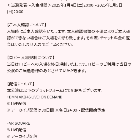
＜当選発表～入金期間＞2025年1月4日(土)20:00～2025年1月5日
(日)20:00
【ご本人確認について】
入場時にご本人確認をいたします。本人確認書類の不備によりご本人確
認ができない場合はご入場をお断り致します。その際、チケット料金の返
金はいたしませんのでご了承ください。
【ロビー入場規制について】
当日はロビーへの入場を終日規制いたします。ロビーのご利用は当日の
公演のご当選者様のみとさせていただきます。
【配信について】
本公演は以下のプラットフォームにて配信もございます。
・
DMM AKB48 LIVE!!ON DEMAND
※LIVE配信
※アーカイブ配信は30日間 ※各日24:00～配信開始予定
・
VR SQUARE
※LIVE配信
※アーカイブ配信