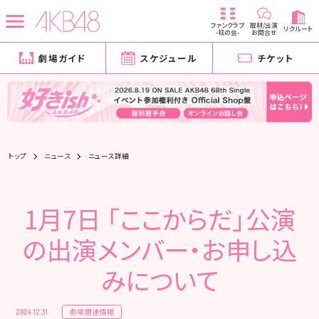
ファンクラブ
取材/出演
リクルート
-柱の会-
お問合せ
劇場ガイド
スケジュール
チケット
トップ
ニュース
ニュース詳細
1月7日 「ここからだ」公演
の出演メンバー・お申し込
みについて
劇場関連情報
2024.12.31