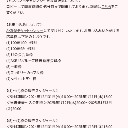
【ピンポン玉チャレンジ付き写真販売について】
ロビーにて開演時間の45分前まで開催しております。詳細は
こちら
をご
覧ください。
【お申し込みについて】
AKB48チケットセンター
にて受け付けいたします。お申し込みいただける
応募枠は下記のとおりです。
(1)100発100中権利
(2)100発98中権利
(3)柱の会会員枠
(4)AKB48グループ映像倉庫会員枠
(5)一般枠
(6)ファミリーカップル枠
(7)女性小中学生枠
【(1)～(4)枠の販売スケジュール】
＜受付期間＞2024年12月31日(火)16:00～2025年1月1日(水)16:00
＜当選発表～入金期間＞2025年1月2日(木)20:00～2025年1月3日
(金)20:00
【(5)～(7)枠の販売スケジュール】
＜受付期間＞2024年12月31日(火)16:00～2025年1月3日(金)16:00