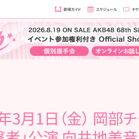
劇場ガイド
スケジュール
チケ
9年3月1日（金） 岡部
撃者」公演 向井地美音