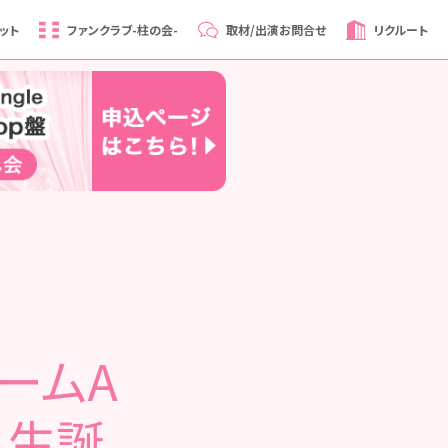
ット
ファンクラブ
-柱の会-
取材/出演
お問合せ
リクルート
チームA
 生誕