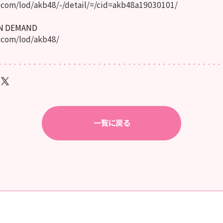
com/lod/akb48/-/detail/=/cid=akb48a19030101/
ON DEMAND
.com/lod/akb48/
一覧に戻る